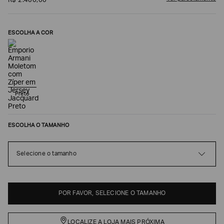
R$
2
.
400
,
00
ESCOLHA A COR
Preto
ESCOLHA O TAMANHO
Poderia
nos
contar
Selecione o tamanho
mais
sobre
você?
NOME*
POR FAVOR, SELECIONE O TAMANHO
LOCALIZE A LOJA MAIS PRÓXIMA