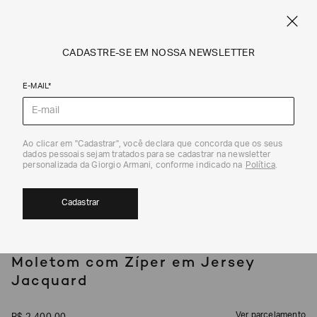
SPRING SUMMER SALE
ARMANI.COM.BR
0
CADASTRE-SE EM NOSSA NEWSLETTER
E-MAIL*
Moletons
Ao clicar em "Cadastrar", você declara que concorda que os seus
1
/
5
dados pessoais sejam tratados para se cadastrar na newsletter
EXCLUSIVIDADE ONLINE
personalizada da Giorgio Armani, conforme indicado na
Política
.
Cadastrar
EMPORIO ARMANI
Moletom com Zíper em Jersey
Jacquard
Ver parcelamento