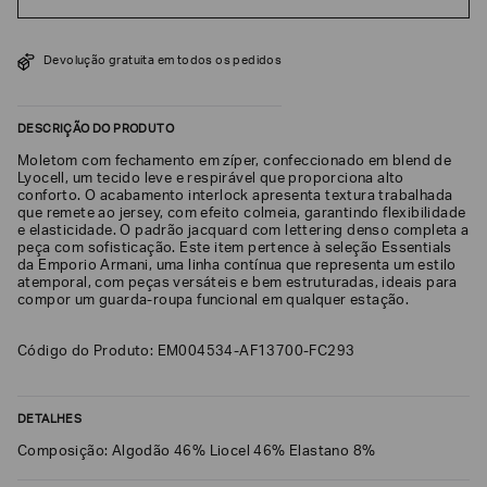
SOBRENOME*
Devolução gratuita em todos os pedidos
DATA
DE
DESCRIÇÃO DO PRODUTO
NASCIMENTO*
Moletom com fechamento em zíper, confeccionado em blend de
Lyocell, um tecido leve e respirável que proporciona alto
conforto. O acabamento interlock apresenta textura trabalhada
que remete ao jersey, com efeito colmeia, garantindo flexibilidade
e elasticidade. O padrão jacquard com lettering denso completa a
peça com sofisticação. Este item pertence à seleção Essentials
Estou
interessado
da Emporio Armani, uma linha contínua que representa um estilo
nas
atemporal, com peças versáteis e bem estruturadas, ideais para
seguintes
compor um guarda-roupa funcional em qualquer estação.
Marcas
e
tópicos
:
Código do Produto: EM004534-AF13700-FC293
Selecionar
todos
Giorgio
DETALHES
Armani
Composição: Algodão 46% Liocel 46% Elastano 8%
Emporio
Armani