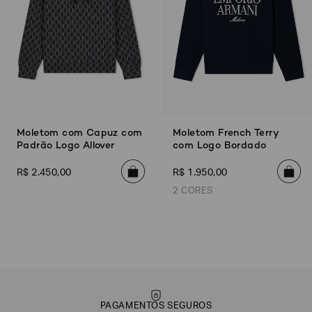
Moletom com Capuz com
Moletom French Terry
Padrão Logo Allover
com Logo Bordado
R$
2
.
450
,
00
R$
1
.
950
,
00
2 CORES
Azul Marinho
Bege
PAGAMENTOS SEGUROS