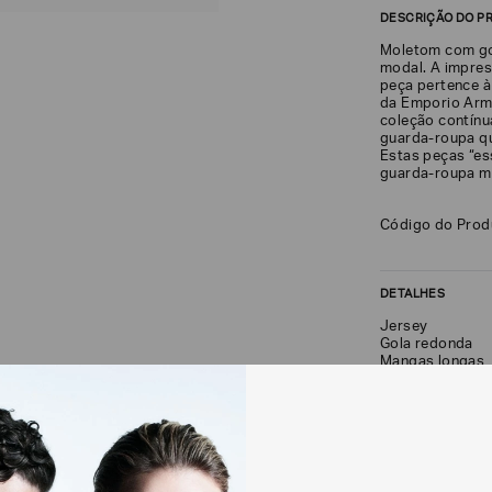
DESCRIÇÃO DO P
Moletom com go
modal. A impres
peça pertence à
da Emporio Arma
coleção contín
guarda-roupa q
Estas peças “es
guarda-roupa m
Código do Pro
DETALHES
Jersey
Gola redonda
Mangas longas
Estampa com lo
FRETE + DEVOLU
CALCULAR FRETE