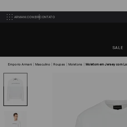
ARMANI.COM.BR
CONTATO
SALE
Emporio Armani
Masculino
Roupas
Moletons
Moletom em Jersey com L