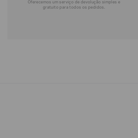
NOME*
SOBRENOME*
Oferecemos um serviço de devolução simples e
gratuito para todos os pedidos.
Estou
interessado
nas
seguintes
Marcas
e
tópicos
:
Selecionar
todos
Giorgio
Armani
Produtos
Femininos
Confirmar
suas
preferências