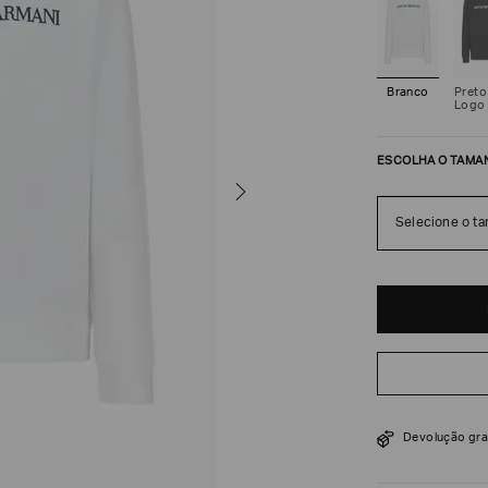
Branco
Preto
Logo
ESCOLHA O TAMA
Selecione o t
R$
1
.
700
Devolução gra