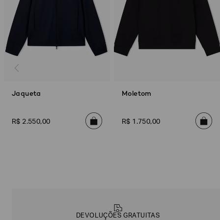
Jaqueta
Moletom
R$
2
.
550
,
00
R$
1
.
750
,
00
Poderia
nos
contar
mais
sobre
você?
DEVOLUÇÕES GRATUITAS