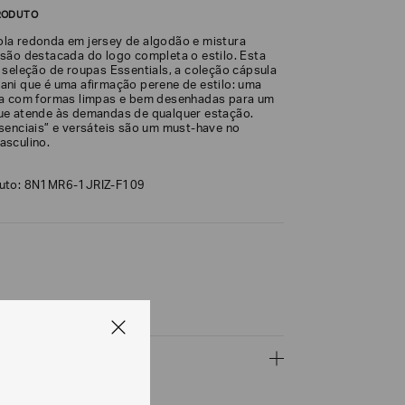
RODUTO
la redonda em jersey de algodão e mistura
são destacada do logo completa o estilo. Esta
 seleção de roupas Essentials, a coleção cápsula
ni que é uma afirmação perene de estilo: uma
ua com formas limpas e bem desenhadas para um
ue atende às demandas de qualquer estação.
senciais” e versáteis são um must-have no
asculino.
duto: 8N1MR6-1JRIZ-F109
go.
ÇÕES