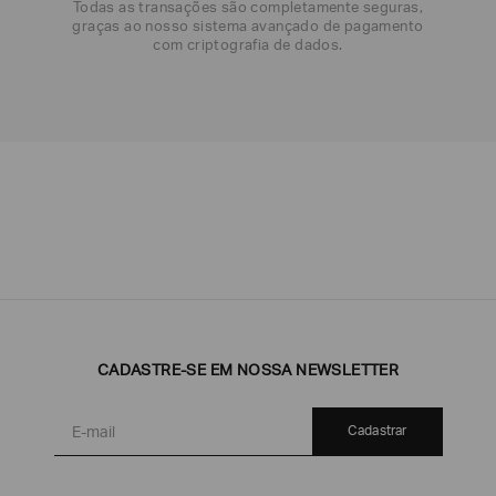
DATA DE NASCIMENTO*
Todas as transações são completamente seguras,
graças ao nosso sistema avançado de pagamento
com criptografia de dados.
Emporio
EA7
Armani
Armani
Exchange
Produtos
Armani/Silos
Armani
Masculinos
Values
CADASTRE-SE EM NOSSA NEWSLETTER
Cadastrar