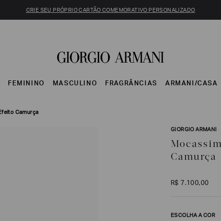
CRIE SEU PRÓPRIO CARTÃO COMEMORATIVO PERSONALIZADO
S
FEMININO
MASCULINO
FRAGRÂNCIAS
ARMANI/CASA
feito Camurça
GIORGIO ARMANI
Mocassim
Camurça
R$
7
.
100
,
00
ESCOLHA A COR