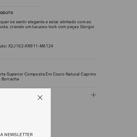
RODUTO
quer se sentir elegante e estar alinhado com as
oda, criando um luxuoso look com peças Giorgio
duto: X2J162-XN911-M6124
rte Superior Composta Em Couro Natural Caprino
 Borracha
ÇÕES
CALCULAR
SA NEWSLETTER