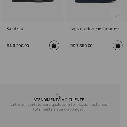
Sandália
Bota Chukka em Camurça
R$
6
.
200
,
00
R$
7
.
350
,
00
ATENDIMENTO AO CLIENTE
Entre em contato para qualquer informação - estamos
totalmente à sua disposição.