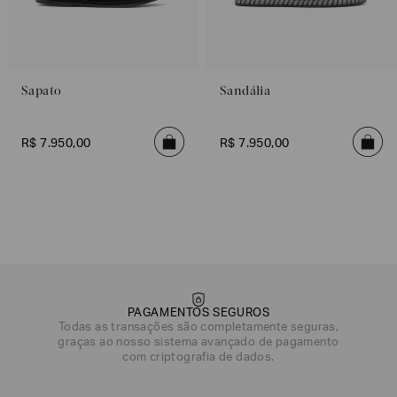
Sapato
Sandália
R$
7
.
950
,
00
R$
7
.
950
,
00
PAGAMENTOS SEGUROS
Todas as transações são completamente seguras,
graças ao nosso sistema avançado de pagamento
com criptografia de dados.
DATA DE NASCIMENTO*