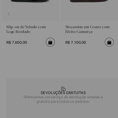
Slip-on de Veludo com
Mocassim em Couro com
Logo Bordado
Efeito Camurça
R$
7
.
600
,
00
R$
7
.
100
,
00
Poderia
nos
contar
mais
DEVOLUÇÕES GRATUITAS
sobre
Oferecemos um serviço de devolução simples e
você?
gratuito para todos os pedidos.
NOME*
SOBRENOME*