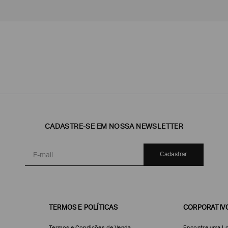
Emporio
EA7
Armani
Armani
Exchange
CADASTRE-SE EM NOSSA NEWSLETTER
Produtos
Armani/Silos
Armani
Masculinos
Values
Cadastrar
TERMOS E POLÍTICAS
CORPORATIV