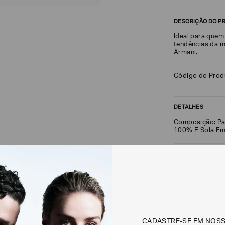
DESCRIÇÃO DO P
Ideal para quem 
tendências da m
Armani.
Código do Pro
DETALHES
Composição: Pa
100% E Sola Em
FRETE + DEVOLU
CALCULAR FRETE
Não sei meu CEP
CADASTRE-SE EM NOS