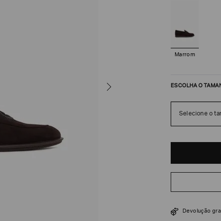
Marrom
ESCOLHA O TAMA
Selecione o t
R$
7
.
100
Devolução gra