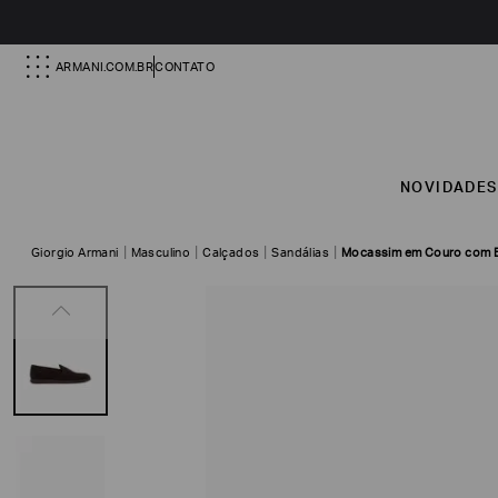
ARMANI.COM.BR
CONTATO
NOVIDADE
Giorgio Armani
Masculino
Calçados
Sandálias
Mocassim em Couro com E