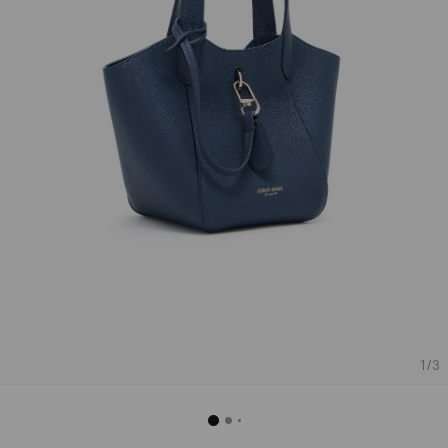
Poderia
nos
contar
mais
sobre
você?
1
/
3
NOME*