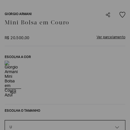
SOBRENOME*
GIORGIO ARMANI
Mini Bolsa em Couro
DATA
DE
NASCIMENTO*
Ver parcelamento
R$
20
.
500
,
00
ESCOLHA A COR
Estou
interessado
nas
seguintes
Marcas
e
tópicos
:
Azul
Selecionar
todos
ESCOLHA O TAMANHO
Giorgio
Armani
Emporio
U
Armani