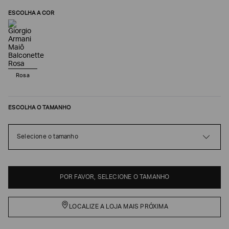
ESCOLHA A COR
Rosa
ESCOLHA O TAMANHO
Poderia
Selecione o tamanho
nos
contar
mais
sobre
POR FAVOR, SELECIONE O TAMANHO
você?
NOME*
LOCALIZE A LOJA MAIS PRÓXIMA