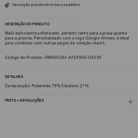
Devolução gratuita em todos os pedidos
SOBRENOME*
DESCRIÇÃO DO PRODUTO
DATA
Maiô balconette sofisticado, perfeito tanto para a praia quanto
DE
NASCIMENTO*
para a piscina. Personalizado com o logo Giorgio Armani, é ideal
para combinar com outras peças da coleção resort.
Código do Produto: GW003244-AF24950-U4229
Estou
interessado
DETALHES
nas
seguintes
Composição: Poliamida 79% Elastano 21%
Marcas
e
tópicos
:
FRETE + DEVOLUÇÕES
Selecionar
todos
CALCULAR FRETE
Giorgio
Armani
CALCULAR
Emporio
Não sei meu CEP
Armani