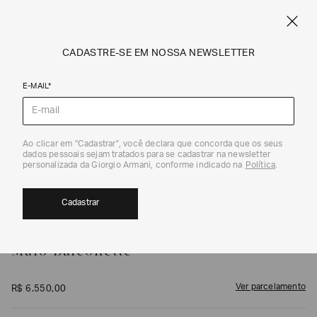
FRETE STANDARD GRÁTIS EM COMPRAS A PARTIR DE R$ 1.500
ARMANI.COM.BR
0
CADASTRE-SE EM NOSSA NEWSLETTER
E-MAIL*
Swimwear
1
/
3
Ao clicar em "Cadastrar", você declara que concorda que os seus
dados pessoais sejam tratados para se cadastrar na newsletter
personalizada da Giorgio Armani, conforme indicado na
Política
.
Cadastrar
GIORGIO ARMANI
Maiô Balconette
Ver parcelamento
R$
6
.
550
,
00