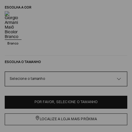
ESCOLHA A COR
Branco
ESCOLHA O TAMANHO
Poderia
Selecione o tamanho
nos
contar
mais
sobre
POR FAVOR, SELECIONE O TAMANHO
você?
NOME*
LOCALIZE A LOJA MAIS PRÓXIMA