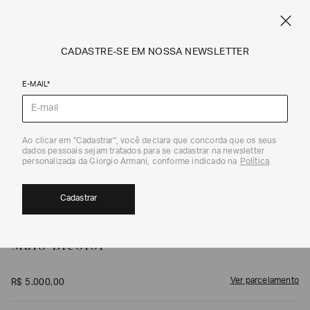
FRETE STANDARD GRÁTIS EM COMPRAS A PARTIR DE R$ 1.500
ARMANI.COM.BR
0
CADASTRE-SE EM NOSSA NEWSLETTER
E-MAIL*
Swimwear
1
/
3
Ao clicar em "Cadastrar", você declara que concorda que os seus
dados pessoais sejam tratados para se cadastrar na newsletter
personalizada da Giorgio Armani, conforme indicado na
Política
.
Cadastrar
GIORGIO ARMANI
Maiô Bicolor
Ver parcelamento
R$
5
.
000
,
00