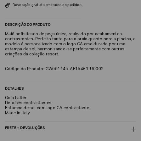
Devolução gratuita em todos os pedidos
SOBRENOME*
DESCRIÇÃO DO PRODUTO
DATA
Maiô sofisticado de peça única, realçado por acabamentos
DE
NASCIMENTO*
contrastantes. Perfeito tanto para a praia quanto para a piscina, o
modelo é personalizado com o logo GA emoldurado por uma
estampa de sol, harmonizando-se perfeitamente com outras
criações da coleção resort.
Código do Produto: GW001145-AF15461-U0002
Estou
interessado
nas
seguintes
Marcas
DETALHES
e
tópicos
:
Gola halter
Detalhes contrastantes
Selecionar
Estampa de sol com logo GA contrastante
todos
Made in Italy
Giorgio
Armani
FRETE + DEVOLUÇÕES
Emporio
CALCULAR FRETE
Armani