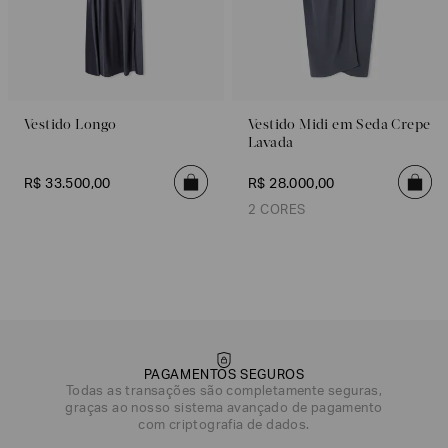
Vestido Longo
Vestido Midi em Seda Crepe
Lavada
R$
33
.
500
,
00
R$
28
.
000
,
00
2 CORES
Cinza
Vermelho
PAGAMENTOS SEGUROS
Todas as transações são completamente seguras,
graças ao nosso sistema avançado de pagamento
DATA DE NASCIMENTO*
com criptografia de dados.