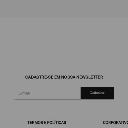
Emporio
EA7
Armani
Armani
Exchange
CADASTRE-SE EM NOSSA NEWSLETTER
Produtos
Armani/Silos
Armani
Masculinos
Values
Cadastrar
TERMOS E POLÍTICAS
CORPORATIV