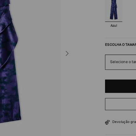
Azul
ESCOLHA O TAMA
Selecione o t
R$
46
.
500
Devolução gra