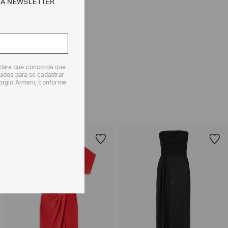
SA NEWSLETTER
e tipos de entrega são válidos apenas para este produto
 produtos, o prazo é de até 7 (sete) dias corridos,
mento dos Produtos. E a troca pode ser feita em até 30
eclara que concorda que
dos, a partir do seu recebimento sem custos adicionais.
ados para se cadastrar
iorgio Armani, conforme
solicitação Preencha o
Formulário de Devolução
.
ões sobre as condições de troca ou devolução, consulte a
 e Devoluções
.