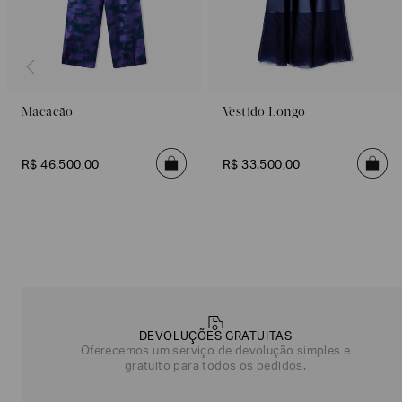
Macacão
Vestido Longo
R$
46
.
500
,
00
R$
33
.
500
,
00
Poderia
nos
contar
mais
sobre
DEVOLUÇÕES GRATUITAS
você?
Oferecemos um serviço de devolução simples e
gratuito para todos os pedidos.
NOME*
SOBRENOME*