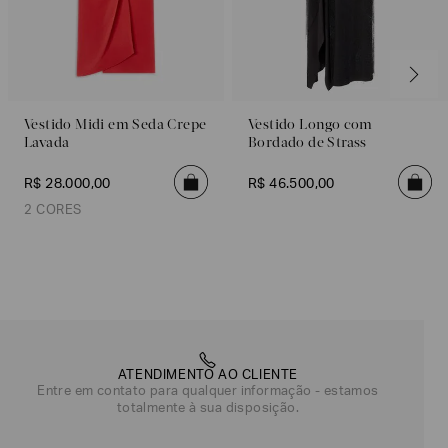
Vestido Midi em Seda Crepe
Vestido Longo com
Lavada
Bordado de Strass
R$
28
.
000
,
00
R$
46
.
500
,
00
2 CORES
Vermelho
Cinza
ATENDIMENTO AO CLIENTE
Entre em contato para qualquer informação - estamos
totalmente à sua disposição.