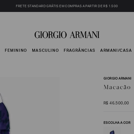
FRETE STANDARD GRÁTIS EM COMPRAS A PARTIR DE R$ 1.500
S
FEMININO
MASCULINO
FRAGRÂNCIAS
ARMANI/CASA
GIORGIO ARMANI
Macacão
R$
46
.
500
,
00
ESCOLHA A COR