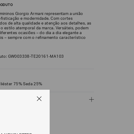
RODUTO
ininos Giorgio Armani representam a união
sofisticação e modernidade. Com cortes
dos de alta qualidade e atenção aos detalhes, as
o estilo atemporal da marca. Versáteis, podem
ferentes ocasiões – do dia a dia elegante a
is – sempre com o refinamento característico
duto: GW003338-TE20161-MA103
liéster 75% Seda 25%
ÇÕES
CALCULAR