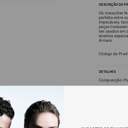
DESCRIÇÃO DO P
Os macacões fem
perfeita entre 
impecáveis, teci
peças traduzem 
ser usados em di
eventos especia
Armani.
Código do Pro
DETALHES
Composição: Po
FRETE + DEVOLU
CALCULAR FRETE
Não sei meu CEP