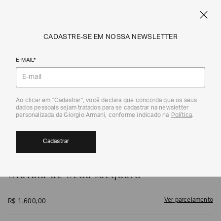
FRETE STANDARD GRÁTIS EM COMPRAS A PARTIR DE R$ 1.500
ARMANI.COM.BR
0
CADASTRE-SE EM NOSSA NEWSLETTER
E-MAIL*
Gravatas
1
/
3
Ao clicar em "Cadastrar", você declara que concorda que os seus
dados pessoais sejam tratados para se cadastrar na newsletter
personalizada da Giorgio Armani, conforme indicado na
Política
.
Cadastrar
GIORGIO ARMANI
Gravata de Seda Jacquard
Ver parcelamento
R$
1
.
600
,
00