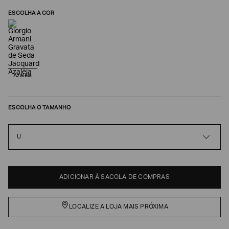
ESCOLHA A COR
Azaléia
ESCOLHA O TAMANHO
Poderia
U
nos
contar
mais
sobre
ADICIONAR À SACOLA DE COMPRAS
você?
NOME*
LOCALIZE A LOJA MAIS PRÓXIMA