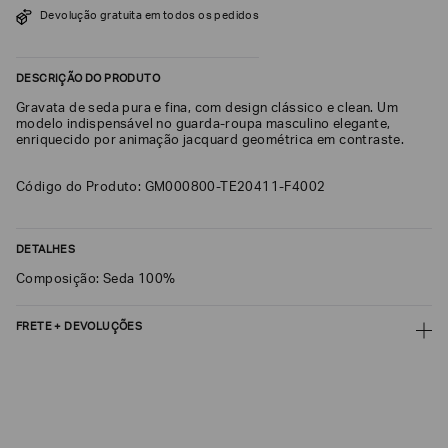
Devolução gratuita em todos os pedidos
SOBRENOME*
DESCRIÇÃO DO PRODUTO
DATA
Gravata de seda pura e fina, com design clássico e clean. Um
DE
NASCIMENTO*
modelo indispensável no guarda‑roupa masculino elegante,
enriquecido por animação jacquard geométrica em contraste.
Código do Produto: GM000800-TE20411-F4002
Estou
interessado
DETALHES
nas
seguintes
Composição: Seda 100%
Marcas
e
tópicos
:
FRETE + DEVOLUÇÕES
Selecionar
todos
CALCULAR FRETE
Giorgio
Armani
CALCULAR
Emporio
Não sei meu CEP
Armani