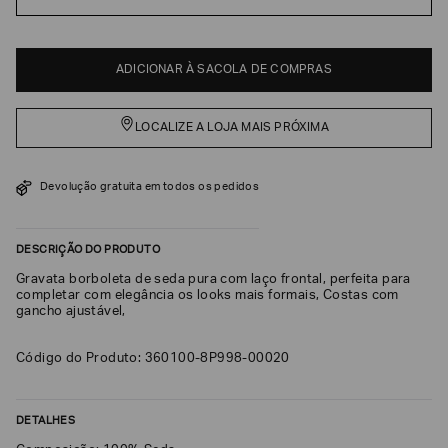
EA7
Armani
ADICIONAR À SACOLA DE COMPRAS
Exchange
Produtos
Femininos
LOCALIZE A LOJA MAIS PRÓXIMA
Produtos
Masculinos
Devolução gratuita em todos os pedidos
Armani/Silos
Armani
DESCRIÇÃO DO PRODUTO
Values
Gravata borboleta de seda pura com laço frontal, perfeita para
completar com elegância os looks mais formais, Costas com
Confirmar
gancho ajustável,
suas
preferências
Código do Produto: 360100-8P998-00020
DETALHES