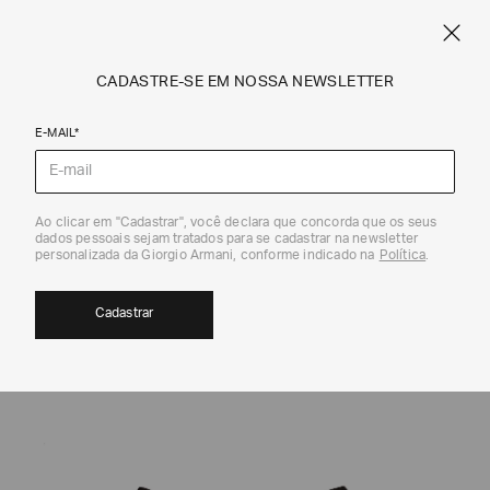
FRETE STANDARD GRÁTIS EM COMPRAS A PARTIR DE R$ 1.500
ARMANI.COM.BR
0
CADASTRE-SE EM NOSSA NEWSLETTER
E-MAIL*
Gravatas
Ao clicar em "Cadastrar", você declara que concorda que os seus
dados pessoais sejam tratados para se cadastrar na newsletter
personalizada da Giorgio Armani, conforme indicado na
Política
.
Cadastrar