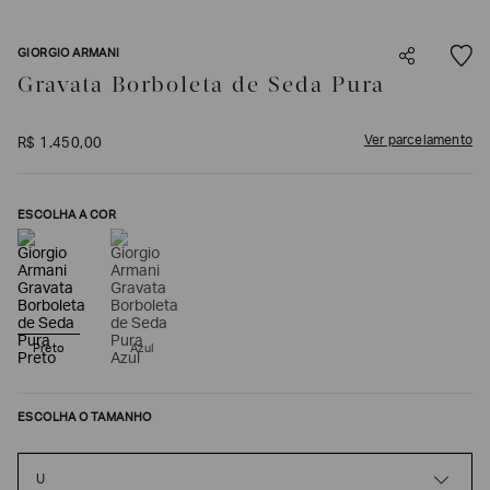
SOBRENOME*
GIORGIO ARMANI
Gravata Borboleta de Seda Pura
DATA
DE
NASCIMENTO*
Ver parcelamento
R$
1
.
450
,
00
ESCOLHA A COR
Estou
interessado
nas
seguintes
Marcas
e
tópicos
:
Preto
Azul
Selecionar
todos
ESCOLHA O TAMANHO
Giorgio
Armani
Emporio
U
Armani