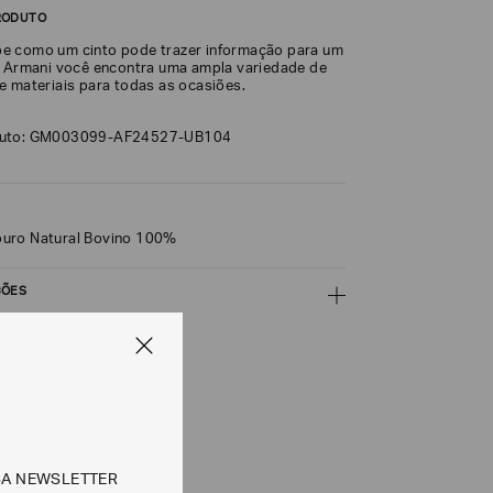
RODUTO
e como um cinto pode trazer informação para um
o Armani você encontra uma ampla variedade de
e materiais para todas as ocasiões.
duto: GM003099-AF24527-UB104
uro Natural Bovino 100%
ÇÕES
CALCULAR
e tipos de entrega são válidos apenas para este produto
SA NEWSLETTER