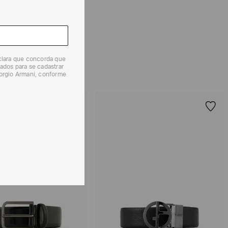
 produtos, o prazo é de até 7 (sete) dias corridos,
mento dos Produtos. E a troca pode ser feita em até 30
dos, a partir do seu recebimento sem custos adicionais.
solicitação Preencha o
Formulário de Devolução
.
eclara que concorda que
ados para se cadastrar
ões sobre as condições de troca ou devolução, consulte a
iorgio Armani, conforme
 e Devoluções
.