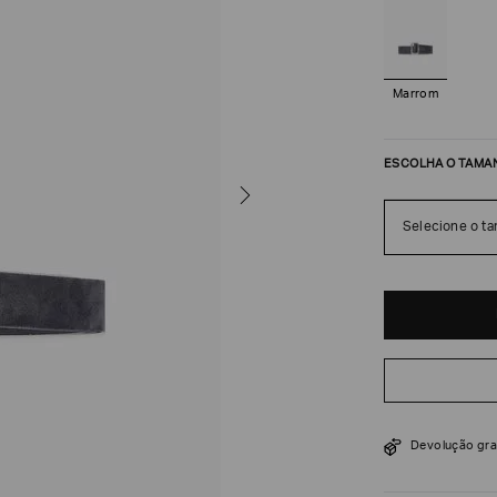
Marrom
ESCOLHA O TAMA
Selecione o t
R$
3
.
750
Devolução gra