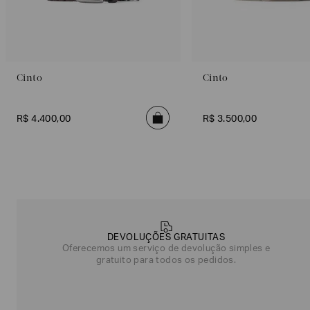
Cinto
Cinto
R$
4
.
400
,
00
R$
3
.
500
,
00
Poderia
nos
contar
mais
DEVOLUÇÕES GRATUITAS
sobre
Oferecemos um serviço de devolução simples e
você?
gratuito para todos os pedidos.
NOME*
SOBRENOME*