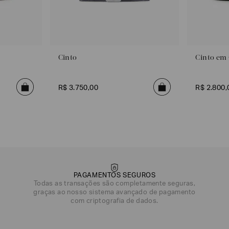
Cinto
Cinto em
R$
3
.
750
,
00
R$
2
.
800
,
PAGAMENTOS SEGUROS
Todas as transações são completamente seguras,
graças ao nosso sistema avançado de pagamento
com criptografia de dados.
DATA DE NASCIMENTO*