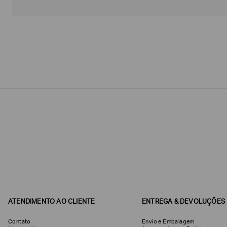
Estou
interessado
nas
seguintes
Marcas
e
tópicos
:
Selecionar
todos
Giorgio
Armani
Produtos
Femininos
Confirmar
suas
preferências
ATENDIMENTO AO CLIENTE
ENTREGA & DEVOLUÇÕES
Contato
Envio e Embalagem