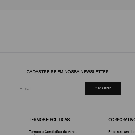
Emporio
EA7
Armani
Armani
Exchange
CADASTRE-SE EM NOSSA NEWSLETTER
Produtos
Armani/Silos
Armani
Masculinos
Values
Cadastrar
TERMOS E POLÍTICAS
CORPORATIV
Termos e Condições de Venda
Encontre uma Lo