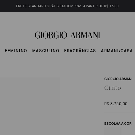
FRETE STANDARD GRÁTIS EM COMPRAS A PARTIR DE R$ 1.500
S
FEMININO
MASCULINO
FRAGRÂNCIAS
ARMANI/CASA
GIORGIO ARMANI
Cinto
R$
3
.
750
,
00
ESCOLHA A COR