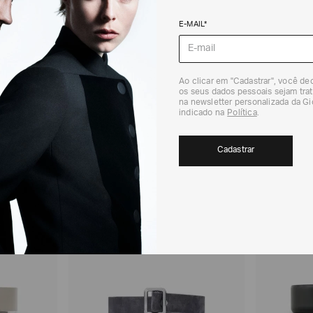
DEVOLUÇÃO
E-MAIL*
Para a Devolução de
contados do recebi
(trinta) dias corri
Para realizar essa 
RECOMENDADOS
Ao clicar em "Cadastrar", você d
os seus dados pessoais sejam trat
Para mais informaç
na newsletter personalizada da G
Política de Trocas
indicado na
Política
.
Cadastrar