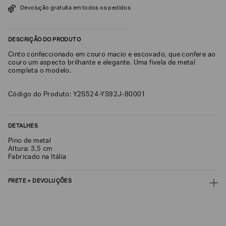
Devolução gratuita em todos os pedidos
SOBRENOME*
DESCRIÇÃO DO PRODUTO
DATA
Cinto confeccionado em couro macio e escovado, que confere ao
DE
NASCIMENTO*
couro um aspecto brilhante e elegante. Uma fivela de metal
completa o modelo.
Código do Produto: Y2S524-YS92J-80001
Estou
interessado
DETALHES
nas
seguintes
Pino de metal
Marcas
e
Altura: 3,5 cm
tópicos
:
Fabricado na Itália
Selecionar
todos
FRETE + DEVOLUÇÕES
Giorgio
CALCULAR FRETE
Armani
Emporio
CALCULAR
Armani