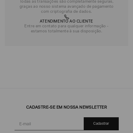
Todas as transações são completamente seguras,
graças ao nosso sistema avançado de pagamento
com criptografia de dados.
ATENDIMENTO AO CLIENTE
Entre em contato para qualquer informação -
estamos totalmente à sua disposição.
CADASTRE-SE EM NOSSA NEWSLETTER
Cadastrar