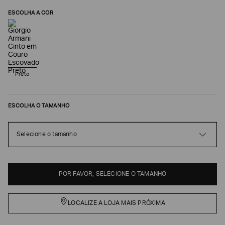
ESCOLHA A COR
Preto
ESCOLHA O TAMANHO
Poderia
Selecione o tamanho
nos
contar
mais
sobre
POR FAVOR, SELECIONE O TAMANHO
você?
NOME*
LOCALIZE A LOJA MAIS PRÓXIMA