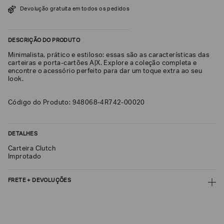
SOBRENOME*
Devolução gratuita em todos os pedidos
DESCRIÇÃO DO PRODUTO
DATA
DE
Minimalista, prático e estiloso: essas são as características das
NASCIMENTO*
carteiras e porta-cartões A|X. Explore a coleção completa e
encontre o acessório perfeito para dar um toque extra ao seu
look.
Código do Produto: 948068-4R742-00020
Estou
interessado
nas
DETALHES
seguintes
Marcas
e
Carteira Clutch
tópicos
:
Improtado
Selecionar
todos
FRETE + DEVOLUÇÕES
Giorgio
CALCULAR FRETE
Armani
Emporio
CALCULAR
Armani