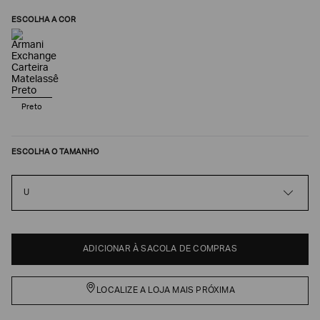
ESCOLHA A COR
Preto
ESCOLHA O TAMANHO
Poderia
U
nos
contar
mais
sobre
você?
ADICIONAR À SACOLA DE COMPRAS
NOME*
LOCALIZE A LOJA MAIS PRÓXIMA