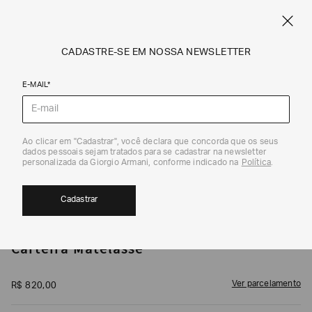
CUPOM SALE10: +10% OFF ADICIONAL NAS EXCLUSIVIDADES ONLINE
EM SALE A|X
ARMANI.COM.BR
0
CADASTRE-SE EM NOSSA NEWSLETTER
E-MAIL*
Carteiras e Porta-Cartões
1
/
4
Ao clicar em "Cadastrar", você declara que concorda que os seus
dados pessoais sejam tratados para se cadastrar na newsletter
personalizada da Giorgio Armani, conforme indicado na
Política
.
Cadastrar
ARMANI EXCHANGE
Carteira Matelassê
Ver parcelamento
R$
820
,
00