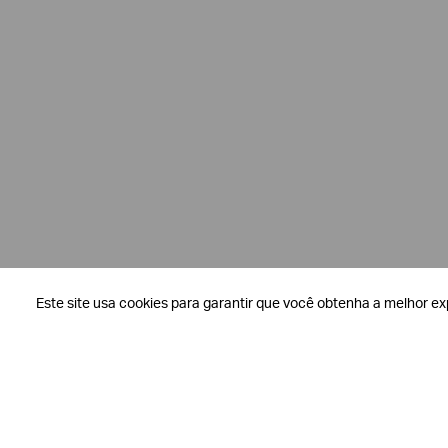
Este site usa cookies para garantir que você obtenha a melhor ex
Este site usa cookies para garantir que você obtenha a melhor ex