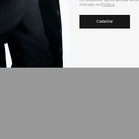
na newsletter personalizada da G
indicado na
Política
.
Cadastrar