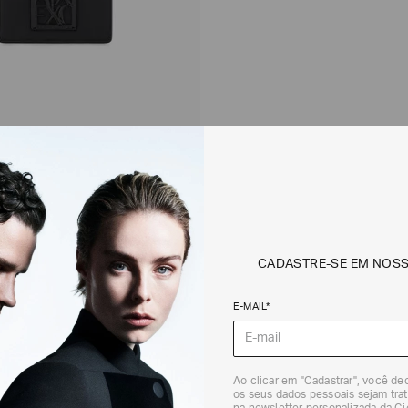
es com Logo Metálico
CADASTRE-SE EM NOS
6 / 6
E-MAIL*
Ao clicar em "Cadastrar", você d
os seus dados pessoais sejam trat