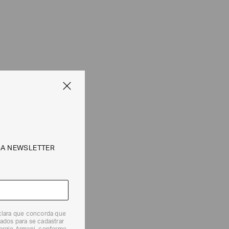
SA NEWSLETTER
eclara que concorda que
ados para se cadastrar