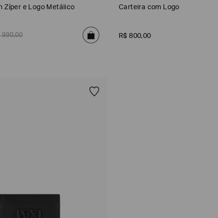
m Zíper e Logo Metálico
Carteira com Logo
$
990
,
00
R$
800
,
00