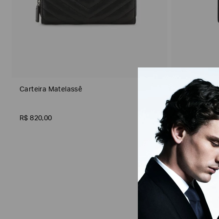
Gênero
Carteira Matelassê
Porta-Cartõ
R$
820
,
00
R$
500
,
00
Material