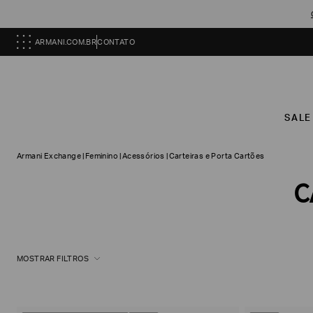
ARMANI.COM.BR
CONTATO
SALE
Armani Exchange
|
Feminino
|
Acessórios
|
Carteiras e Porta Cartões
C
MOSTRAR FILTROS