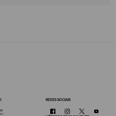
O
REDES SOCIAIS
ja
co