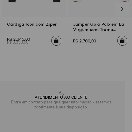
Cardigã Icon com Zíper
Jumper Gola Polo em Lã
Virgem com Trama
Macia
R$
2
.
345
,
00
R$
2
.
700
,
00
R$
3
.
350
,
00
ATENDIMENTO AO CLIENTE
Entre em contato para qualquer informação - estamos
totalmente à sua disposição.