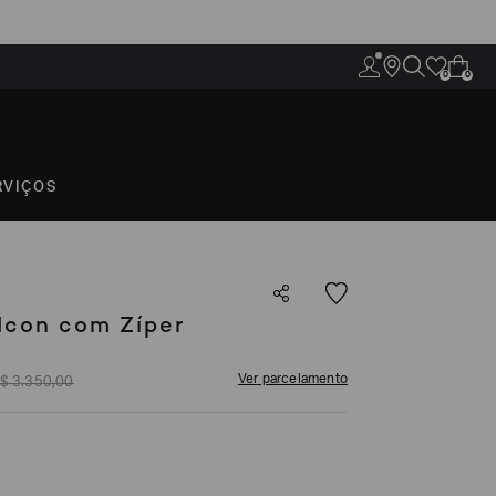
0
0
RVIÇOS
Icon com Zíper
Ver parcelamento
$
3
.
350
,
00