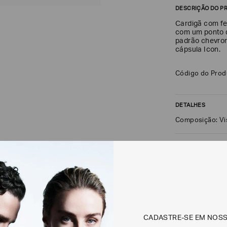
DESCRIÇÃO DO P
Cardigã com f
com um ponto de
padrão chevron
cápsula Icon.
Código do Pro
DETALHES
Composição: Vi
FRETE + DEVOLU
CALCULAR FRETE
Não sei meu CEP
CADASTRE-SE EM NOS
Os preços, prazos 