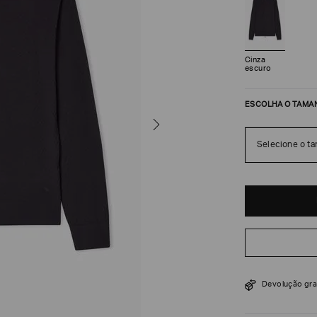
Cinza
escuro
ESCOLHA O TAMA
Selecione o t
R$
2
.
345
$
3
.
350
Devolução gra