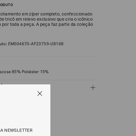
RODUTO
echamento em zíper completo, confeccionado
 tricô em relevo exclusivo que cria o icônico
 por toda a peça. A peça faz parte da coleção
duto: EM004670-AF23759-U8168
scose 85% Poliéster 15%
ÇÕES
CALCULAR
SA NEWSLETTER
e tipos de entrega são válidos apenas para este produto