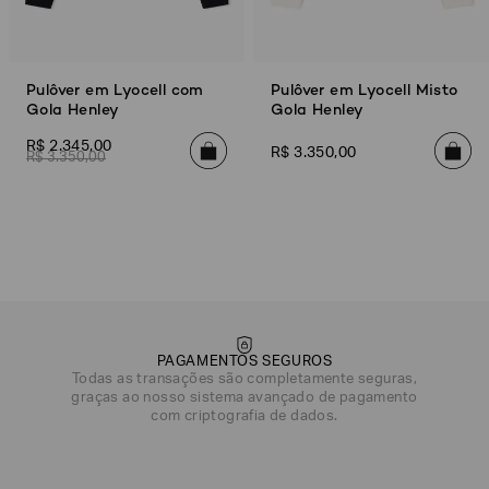
Pulôver em Lyocell com
Pulôver em Lyocell Misto
Gola Henley
Gola Henley
R$
2
.
345
,
00
R$
3
.
350
,
00
R$
3
.
350
,
00
PAGAMENTOS SEGUROS
Todas as transações são completamente seguras,
graças ao nosso sistema avançado de pagamento
com criptografia de dados.
DATA DE NASCIMENTO*