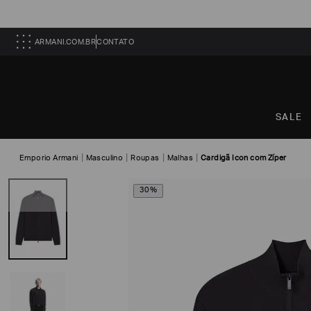
ARMANI.COM.BR
CONTATO
SALE
Emporio Armani
Masculino
Roupas
Malhas
Cardigã Icon com Zíper
30%