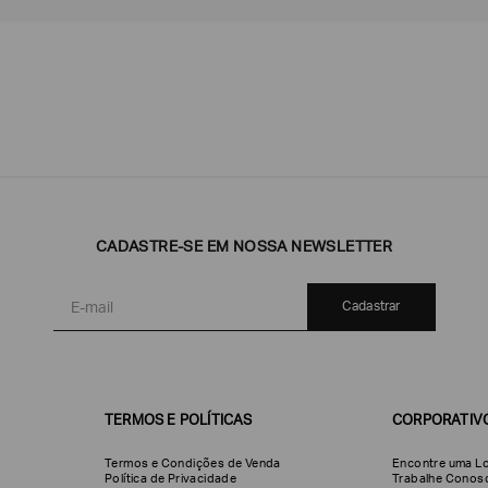
Emporio
EA7
Armani
CADASTRE-SE EM NOSSA NEWSLETTER
Armani
Exchange
Produtos
Armani/Silos
Armani
Masculinos
Values
Cadastrar
TERMOS E POLÍTICAS
CORPORATIV
Termos e Condições de Venda
Encontre uma Lo
Política de Privacidade
Trabalhe Conos