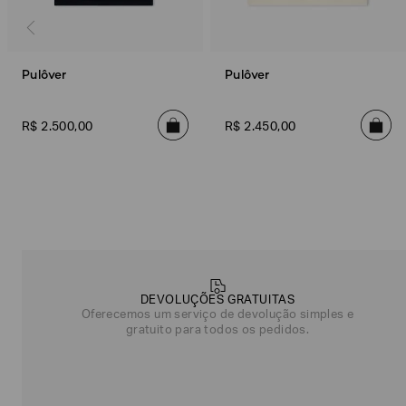
Pulôver
Pulôver
R$
2
.
500
,
00
R$
2
.
450
,
00
Poderia
nos
contar
mais
DEVOLUÇÕES GRATUITAS
sobre
Oferecemos um serviço de devolução simples e
você?
gratuito para todos os pedidos.
NOME*
SOBRENOME*