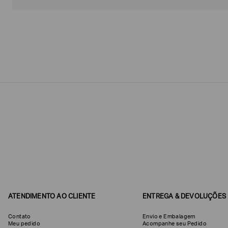
Estou
interessado
nas
seguintes
Marcas
e
tópicos
:
Selecionar
todos
Giorgio
Armani
Produtos
Femininos
Confirmar
suas
preferências
ATENDIMENTO AO CLIENTE
ENTREGA & DEVOLUÇÕES
Contato
Envio e Embalagem
Meu pedido
Acompanhe seu Pedido