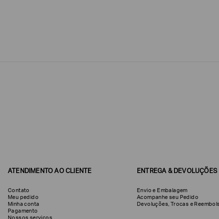
Estou
interessado
nas
seguintes
Marcas
e
tópicos
:
Selecionar
todos
Giorgio
Armani
Produtos
Femininos
Confirmar
suas
preferências
ATENDIMENTO AO CLIENTE
ENTREGA & DEVOLUÇÕES
Contato
Envio e Embalagem
Meu pedido
Acompanhe seu Pedido
Minha conta
Devoluções, Trocas e Reemb
Pagamento
Nossos serviços