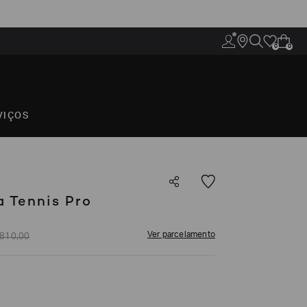
0
0
VIÇOS
 Tennis Pro
Ver parcelamento
810
,
00