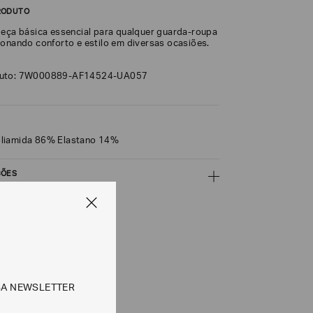
RODUTO
peça básica essencial para qualquer guarda-roupa
ionando conforto e estilo em diversas ocasiões.
duto: 7W000889-AF14524-UA057
liamida 86% Elastano 14%
ÇÕES
CALCULAR
e tipos de entrega são válidos apenas para este produto
SA NEWSLETTER