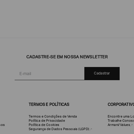
CADASTRE-SE EM NOSSA NEWSLETTER
Emporio
EA7
Armani
Armani
Exchange
Produtos
Armani/Silos
Armani
Cadastrar
Masculinos
Values
TERMOS E POLÍTICAS
CORPORATIV
Termos e Condições de Venda
Encontre uma Lo
Política de Privacidade
Trabalhe Conos
olsos
Política de Cookies
Armani/Values
Segurança de Dados Pessoais (LGPD)