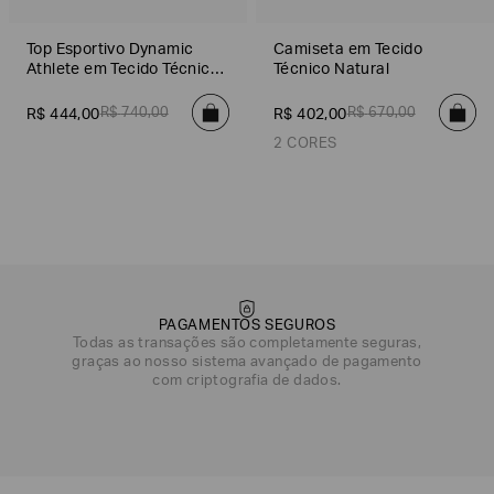
Top Esportivo Dynamic
Camiseta em Tecido
Athlete em Tecido Técnico
Técnico Natural
VENTUS7
R$
740
,
00
R$
670
,
00
R$
444
,
00
R$
402
,
00
2 CORES
Preto
Branco
PAGAMENTOS SEGUROS
Todas as transações são completamente seguras,
graças ao nosso sistema avançado de pagamento
com criptografia de dados.
DATA DE NASCIMENTO*