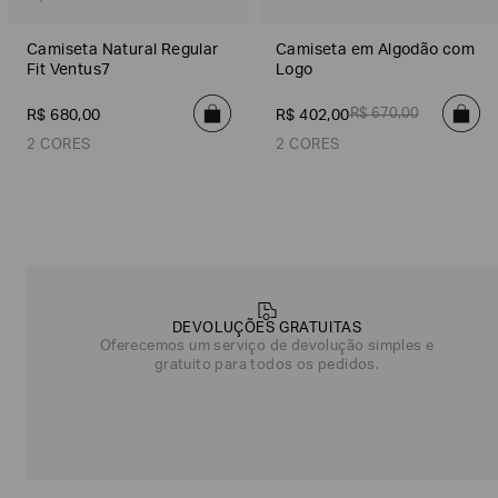
Camiseta Natural Regular
Camiseta em Algodão com
Fit Ventus7
Logo
R$
670
,
00
R$
680
,
00
R$
402
,
00
2 CORES
2 CORES
Cinza
Preto
Branco
Preto
Poderia
nos
contar
DEVOLUÇÕES GRATUITAS
mais
Oferecemos um serviço de devolução simples e
sobre
gratuito para todos os pedidos.
você?
NOME*
SOBRENOME*