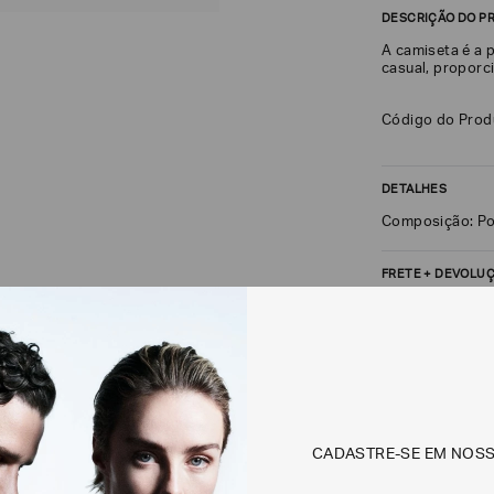
DESCRIÇÃO DO P
A camiseta é a 
casual, proporc
Código do Pro
DETALHES
Composição: Po
FRETE + DEVOLU
CALCULAR FRETE
Não sei meu CEP
Os preços, prazos 
CADASTRE-SE EM NOS
em consulta.