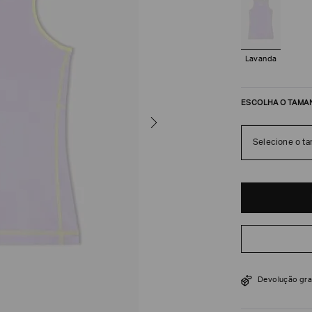
Lavanda
ESCOLHA O TAMA
Selecione o t
R$
486
R$
810
Devolução gra