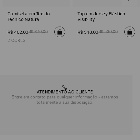
Camiseta em Tecido
Top em Jersey Elástico
Técnico Natural
Visibility
R$
670
,
00
R$
530
,
00
R$
402
,
00
R$
318
,
00
2 CORES
Branco
Preto
ATENDIMENTO AO CLIENTE
Entre em contato para qualquer informação - estamos
totalmente à sua disposição.