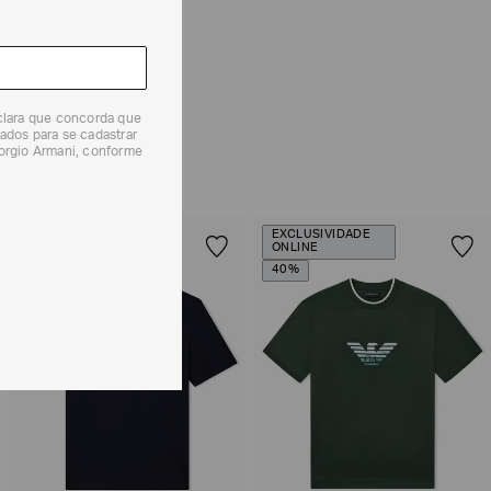
 produtos, o prazo é de até 7 (sete) dias corridos,
mento dos Produtos. E a troca pode ser feita em até 30
dos, a partir do seu recebimento sem custos adicionais.
eclara que concorda que
solicitação Preencha o
Formulário de Devolução
.
ados para se cadastrar
iorgio Armani, conforme
ões sobre as condições de troca ou devolução, consulte a
 e Devoluções
.
EXCLUSIVIDADE
EXCLUSIVIDADE
ONLINE
ONLINE
40%