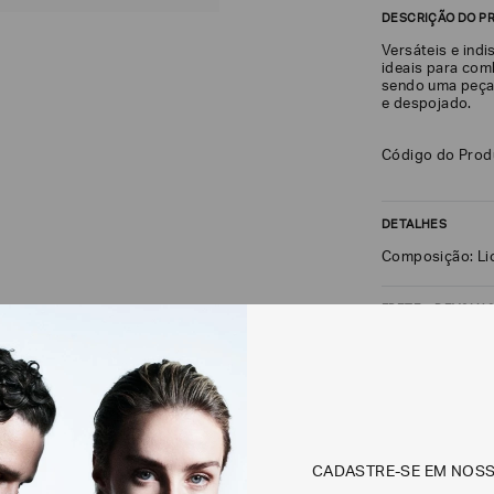
DESCRIÇÃO DO P
Versáteis e ind
ideais para com
sendo uma peça
e despojado.
Código do Pro
DETALHES
Composição: Li
FRETE + DEVOLU
CALCULAR FRETE
Não sei meu CEP
CADASTRE-SE EM NOS
Os preços, prazos 