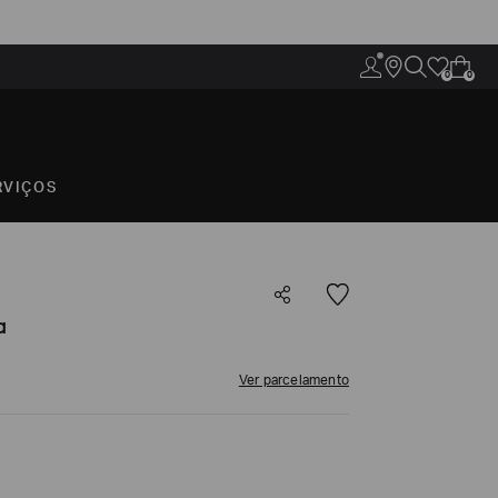
0
0
RVIÇOS
a
Ver parcelamento