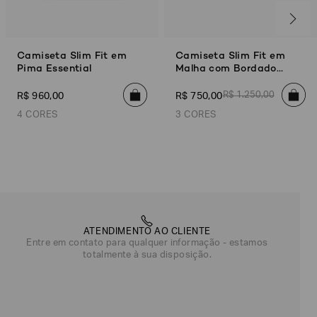
Camiseta Slim Fit em
Camiseta Slim Fit em
Pima Essential
Malha com Bordado
Degradê
R$
1
.
250
,
00
R$
960
,
00
R$
750
,
00
4 CORES
3 CORES
 White
Preto
Azul Marinho
Azul Marinho Águia
Off White
Verde
Preto
Off White
Azul Marinho
Azul Marinho
ATENDIMENTO AO CLIENTE
Entre em contato para qualquer informação - estamos
totalmente à sua disposição.