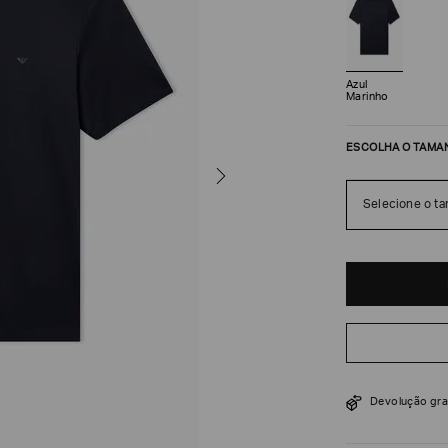
Azul
Marinho
ESCOLHA O TAMA
Selecione o t
R$
1
.
050
Devolução gra