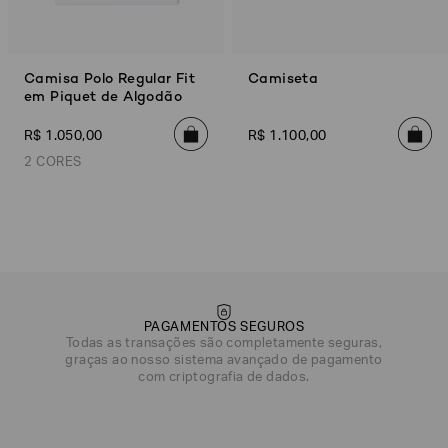
Camisa Polo Regular Fit
Camiseta
em Piquet de Algodão
R$
1
.
050
,
00
R$
1
.
100
,
00
2 CORES
Off White
Preto
Azul Marinho
Azul Marinho Águia
Off
PAGAMENTOS SEGUROS
Todas as transações são completamente seguras,
graças ao nosso sistema avançado de pagamento
com criptografia de dados.
DATA DE NASCIMENTO*