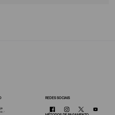
O
REDES SOCIAIS
ja
co