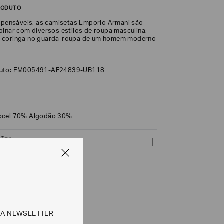
RODUTO
ispensáveis, as camisetas Emporio Armani são
binar com diversos estilos de roupa masculina,
 coringa no guarda-roupa de um homem moderno
duto: EM005491-AF24839-UB118
ocel 70% Algodão 30%
ÇÕES
CALCULAR
SA NEWSLETTER
e tipos de entrega são válidos apenas para este produto