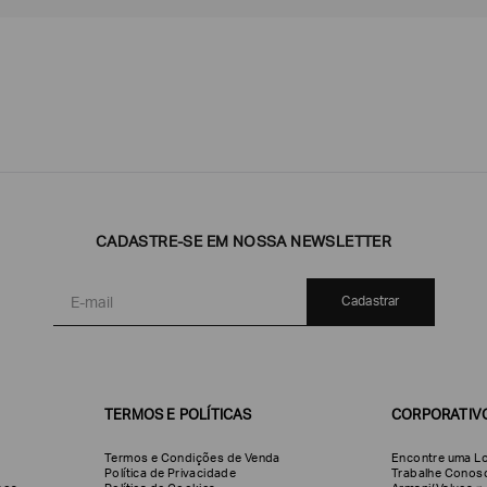
Emporio
EA7
Armani
CADASTRE-SE EM NOSSA NEWSLETTER
Armani
Exchange
Produtos
Armani/Silos
Armani
Masculinos
Values
Cadastrar
TERMOS E POLÍTICAS
CORPORATIV
Termos e Condições de Venda
Encontre uma Lo
Política de Privacidade
Trabalhe Conos