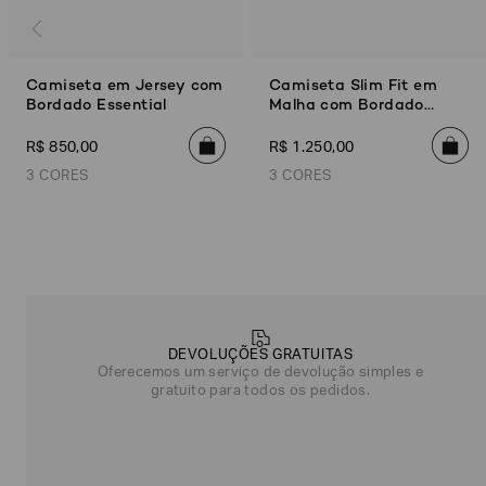
Camiseta em Jersey com
Camiseta Slim Fit em
Bordado Essential
Malha com Bordado
Degradê
R$
850
,
00
R$
1
.
250
,
00
3 CORES
3 CORES
Azul Marinho
Preto
Off White
Azul Marinho
Off White
Verde
Poderia
nos
contar
mais
DEVOLUÇÕES GRATUITAS
sobre
Oferecemos um serviço de devolução simples e
você?
gratuito para todos os pedidos.
NOME*
SOBRENOME*