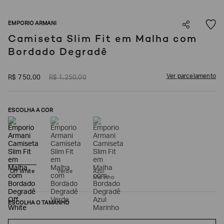
SOBRENOME*
EMPORIO ARMANI
Camiseta Slim Fit em Malha com
Bordado Degradê
DATA
DE
NASCIMENTO*
Ver parcelamento
R$
750
,
00
R$
1
.
250
,
00
ESCOLHA A COR
Estou
interessado
nas
seguintes
Marcas
e
tópicos
:
Selecionar
Off White
Verde
Azul
todos
Marinho
Giorgio
Armani
ESCOLHA O TAMANHO
Emporio
Armani