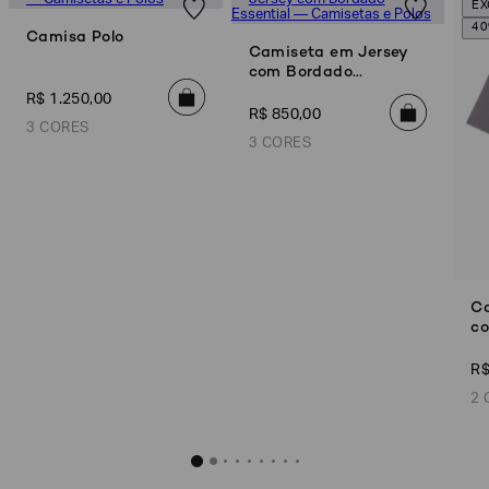
EX
4
Camisa Polo
Camiseta em Jersey
com Bordado
Essential
R$
1
.
250
,
00
R$
850
,
00
3 CORES
3 CORES
Camisa Polo
Camiseta em Jersey com 
R$
1
.
250
,
00
R$
850
,
Ca
c
Preto
Azul Marinho
Azul Marinho
B
Off White
R
Off White
2 