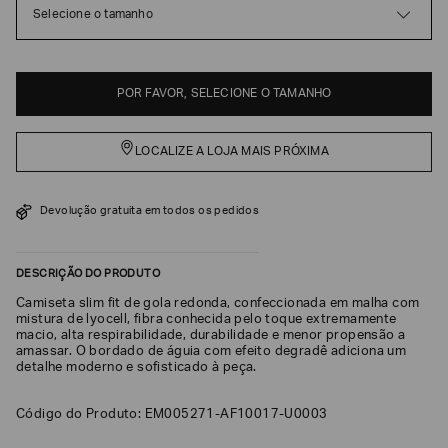
Selecione o tamanho
EA7
Armani
Exchange
POR FAVOR, SELECIONE O TAMANHO
Produtos
Femininos
LOCALIZE A LOJA MAIS PRÓXIMA
Produtos
Masculinos
Armani/Silos
Devolução gratuita em todos os pedidos
Armani
Values
DESCRIÇÃO DO PRODUTO
Confirmar
Camiseta slim fit de gola redonda, confeccionada em malha com
suas
mistura de lyocell, fibra conhecida pelo toque extremamente
preferências
macio, alta respirabilidade, durabilidade e menor propensão a
amassar. O bordado de águia com efeito degradê adiciona um
detalhe moderno e sofisticado à peça.
Código do Produto: EM005271-AF10017-U0003