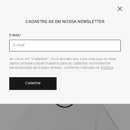
SPRING SUMMER SALE
ARMANI.COM.BR
0
CADASTRE-SE EM NOSSA NEWSLETTER
E-MAIL*
Camisetas e Polos
Ao clicar em "Cadastrar", você declara que concorda que os seus
dados pessoais sejam tratados para se cadastrar na newsletter
EXCLUSIVIDADE ONLINE
40%
personalizada da Giorgio Armani, conforme indicado na
Política
.
Cadastrar