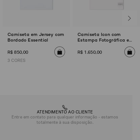
Camiseta em Jersey com
Camiseta Icon com
Bordado Essential
Estampa Fotográfica e
Bordado
R$
850
,
00
R$
1
.
650
,
00
3 CORES
Off White
Preto
Azul Marinho
ATENDIMENTO AO CLIENTE
Entre em contato para qualquer informação - estamos
totalmente à sua disposição.