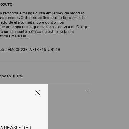
RODUTO
a redonda e manga curta em jersey de algodão
ra pesada. O destaque fica para o logo em alto-
ado de efeito metálico e contornos
que adiciona um toque marcante ao visual. O logo
é um elemento icônico de estilo, seja em
forma mais sutil.
duto: EM005233-AF13715-UB118
lgodão 100%
ÇÕES
CALCULAR
SA NEWSLETTER