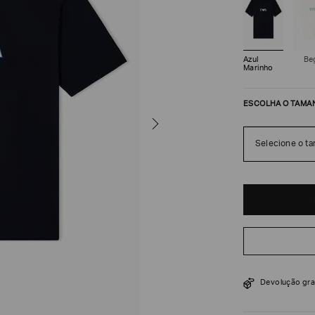
Azul
Be
Marinho
ESCOLHA O TAMA
Selecione o t
R$
690
R$
1
.
150
Devolução gra