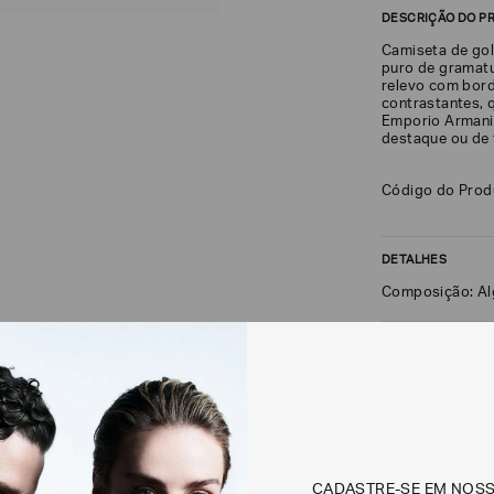
DESCRIÇÃO DO P
Camiseta de gol
puro de gramatu
relevo com bord
contrastantes, 
Emporio Armani 
destaque ou de 
Código do Pro
DETALHES
Composição: A
FRETE + DEVOLU
CALCULAR FRETE
Não sei meu CEP
CADASTRE-SE EM NOS