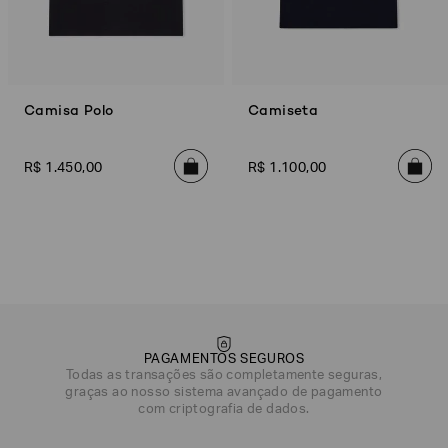
Camisa Polo
Camiseta
R$
1
.
450
,
00
R$
1
.
100
,
00
PAGAMENTOS SEGUROS
Todas as transações são completamente seguras,
graças ao nosso sistema avançado de pagamento
com criptografia de dados.
DATA DE NASCIMENTO*