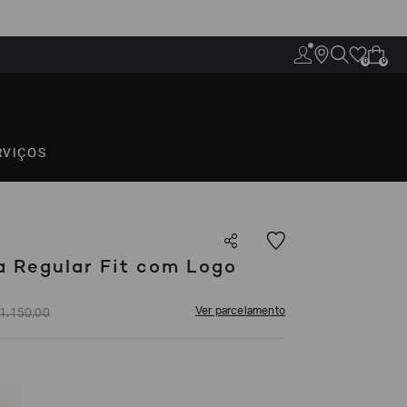
0
0
RVIÇOS
 Regular Fit com Logo
Ver parcelamento
1
.
150
,
00