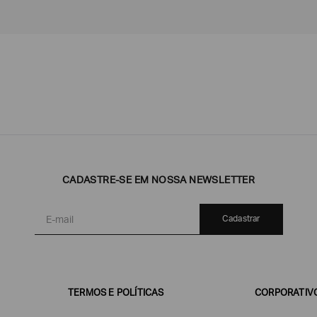
Emporio
EA7
Armani
Armani
Exchange
CADASTRE-SE EM NOSSA NEWSLETTER
Produtos
Armani/Silos
Armani
Masculinos
Values
Cadastrar
TERMOS E POLÍTICAS
CORPORATIV