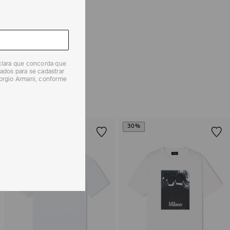
e tipos de entrega são válidos apenas para este produto
 produtos, o prazo é de até 7 (sete) dias corridos,
mento dos Produtos. E a troca pode ser feita em até 30
eclara que concorda que
dos, a partir do seu recebimento sem custos adicionais.
ados para se cadastrar
solicitação Preencha o
Formulário de Devolução
.
iorgio Armani, conforme
ões sobre as condições de troca ou devolução, consulte a
 e Devoluções
.
30%