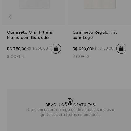
Camiseta Slim Fit em
Camiseta Regular Fit
Malha com Bordado
com Logo
Degradê
R$
1
.
250
,
00
R$
1
.
150
,
00
R$
750
,
00
R$
690
,
00
3 CORES
2 CORES
Off White
Verde
Azul Marinho
Bege
Azul Marinho
Poderia
nos
contar
mais
sobre
DEVOLUÇÕES GRATUITAS
você?
Oferecemos um serviço de devolução simples e
gratuito para todos os pedidos.
NOME*
SOBRENOME*