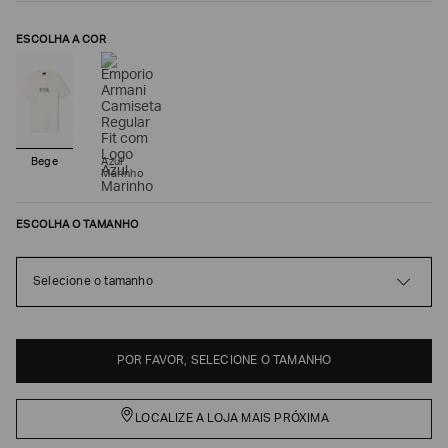
ESCOLHA A COR
Bege
Azul
Marinho
ESCOLHA O TAMANHO
Poderia
Selecione o tamanho
nos
contar
mais
sobre
você?
POR FAVOR, SELECIONE O TAMANHO
NOME*
LOCALIZE A LOJA MAIS PRÓXIMA