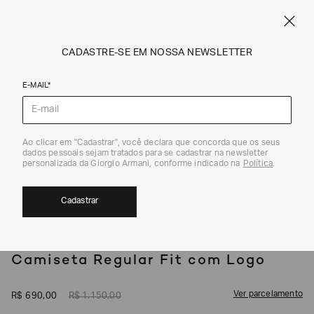
SPRING SUMMER SALE
ARMANI.COM.BR
0
CADASTRE-SE EM NOSSA NEWSLETTER
E-MAIL*
Camisetas e Polos
Ao clicar em "Cadastrar", você declara que concorda que os seus
1
/
5
dados pessoais sejam tratados para se cadastrar na newsletter
EXCLUSIVIDADE ONLINE
40%
personalizada da Giorgio Armani, conforme indicado na
Política
.
Cadastrar
EMPORIO ARMANI
Camiseta Regular Fit com Logo
Ver parcelamento
R$
690
,
00
R$
1
.
150
,
00