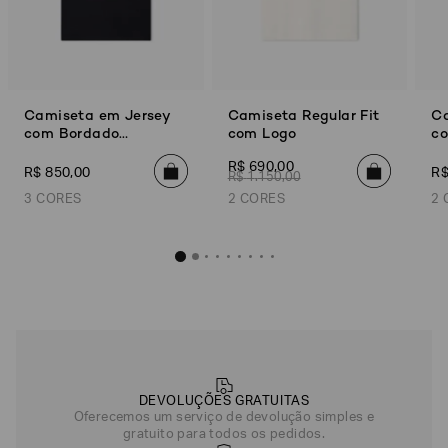
Camiseta em Jersey
Camiseta Regular Fit
Ca
com Bordado
com Logo
c
Essential
B
R$
690
,
00
R$
850
,
00
R
R$
1
.
150
,
00
3 CORES
2 CORES
2 
Camiseta em Jersey com Bordado Essential
Camiseta Regular 
R$
850
,
00
R$
690
,
Preto
Bege
Off White
DEVOLUÇÕES GRATUITAS
Azul Marinho
Oferecemos um serviço de devolução simples e
gratuito para todos os pedidos.