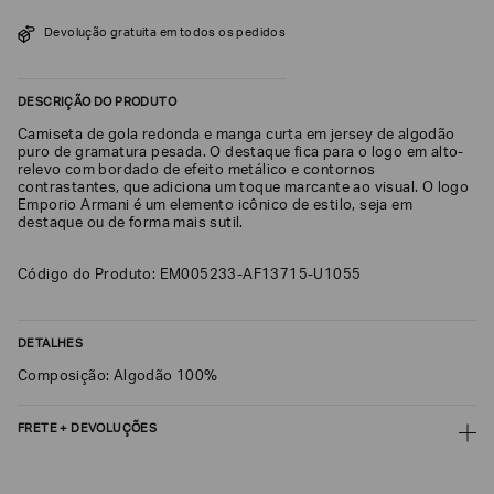
SOBRENOME*
Devolução gratuita em todos os pedidos
DESCRIÇÃO DO PRODUTO
DATA
DE
NASCIMENTO*
Camiseta de gola redonda e manga curta em jersey de algodão
puro de gramatura pesada. O destaque fica para o logo em alto-
relevo com bordado de efeito metálico e contornos
contrastantes, que adiciona um toque marcante ao visual. O logo
Emporio Armani é um elemento icônico de estilo, seja em
destaque ou de forma mais sutil.
Estou
interessado
Código do Produto: EM005233-AF13715-U1055
nas
seguintes
Marcas
e
tópicos
:
DETALHES
Selecionar
Composição: Algodão 100%
todos
Giorgio
FRETE + DEVOLUÇÕES
Armani
CALCULAR FRETE
Emporio
Armani