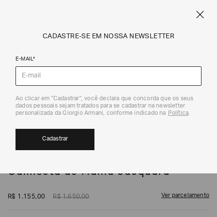
SPRING SUMMER SALE
ARMANI.COM.BR
0
CADASTRE-SE EM NOSSA NEWSLETTER
E-MAIL*
Camisetas e Polos
1
/
5
Ao clicar em "Cadastrar", você declara que concorda que os seus
dados pessoais sejam tratados para se cadastrar na newsletter
30%
personalizada da Giorgio Armani, conforme indicado na
Política
.
Cadastrar
EMPORIO ARMANI
Camiseta de Malha Jacquard
Ver parcelamento
R$
1
.
155
,
00
R$
1
.
650
,
00