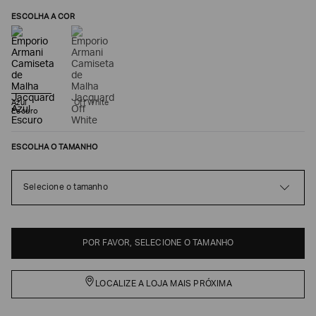
ESCOLHA A COR
Azul
Off White
Escuro
ESCOLHA O TAMANHO
Selecione o tamanho
Poderia
nos
contar
mais
sobre
POR FAVOR, SELECIONE O TAMANHO
você?
NOME*
LOCALIZE A LOJA MAIS PRÓXIMA