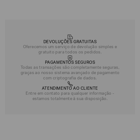
Camiseta em Malha com Est
R$
1
.
450
Azul Marinho
DEVOLUÇÕES GRATUITAS
Oferecemos um serviço de devolução simples e
gratuito para todos os pedidos.
PAGAMENTOS SEGUROS
Todas as transações são completamente seguras,
graças ao nosso sistema avançado de pagamento
com criptografia de dados.
ATENDIMENTO AO CLIENTE
Entre em contato para qualquer informação -
estamos totalmente à sua disposição.