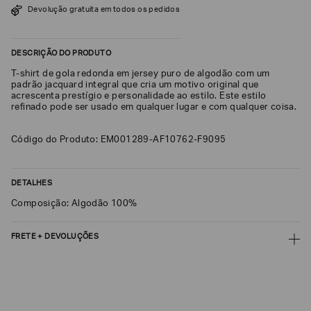
Devolução gratuita em todos os pedidos
SOBRENOME*
DESCRIÇÃO DO PRODUTO
DATA
T-shirt de gola redonda em jersey puro de algodão com um
DE
NASCIMENTO*
padrão jacquard integral que cria um motivo original que
acrescenta prestígio e personalidade ao estilo. Este estilo
refinado pode ser usado em qualquer lugar e com qualquer coisa.
Código do Produto: EM001289-AF10762-F9095
Estou
interessado
nas
DETALHES
seguintes
Marcas
Composição: Algodão 100%
e
tópicos
:
Selecionar
FRETE + DEVOLUÇÕES
todos
CALCULAR FRETE
Giorgio
Armani
CALCULAR
Emporio
Armani