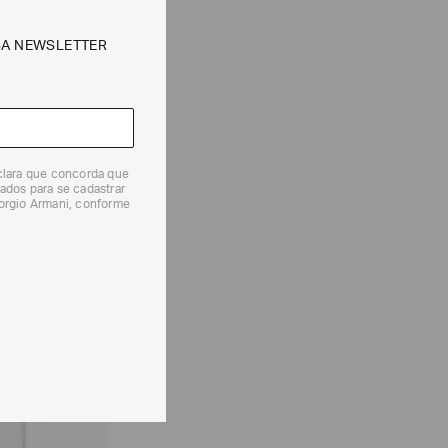
SA NEWSLETTER
 produtos, o prazo é de até 7 (sete) dias corridos,
mento dos Produtos. E a troca pode ser feita em até 30
dos, a partir do seu recebimento sem custos adicionais.
solicitação Preencha o
Formulário de Devolução
.
ões sobre as condições de troca ou devolução, consulte a
 e Devoluções
.
eclara que concorda que
ados para se cadastrar
iorgio Armani, conforme