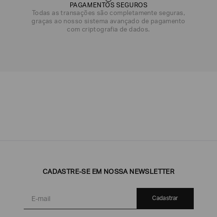
PAGAMENTOS SEGUROS
DATA DE NASCIMENTO*
Todas as transações são completamente seguras,
graças ao nosso sistema avançado de pagamento
com criptografia de dados.
Emporio
EA7
Armani
Armani
Exchange
Produtos
Armani/Silos
Armani
Masculinos
Values
CADASTRE-SE EM NOSSA NEWSLETTER
Cadastrar