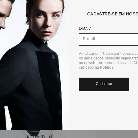
em consulta.
DEVOLUÇÃO
CADASTRE-SE EM NOS
Para a Devolução de
contados do recebi
E-MAIL*
(trinta) dias corri
Para realizar essa 
RECOMENDADOS
Para mais informaç
Política de Trocas
Ao clicar em "Cadastrar", você d
os seus dados pessoais sejam trat
na newsletter personalizada da G
 ONLINE
EXCLUSIVIDADE ONLINE
indicado na
Política
.
Cadastrar