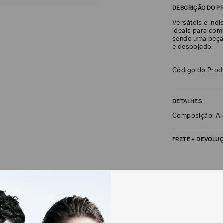
DESCRIÇÃO DO P
Versáteis e ind
ideais para com
sendo uma peça
e despojado.
Código do Pro
DETALHES
Composição: A
FRETE + DEVOLU
CALCULAR FRETE
Não sei meu CEP
Os preços, prazos 