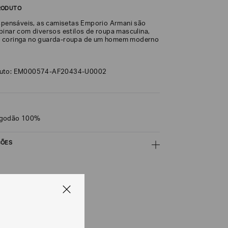
RODUTO
ispensáveis, as camisetas Emporio Armani são
binar com diversos estilos de roupa masculina,
 coringa no guarda-roupa de um homem moderno
duto: EM000574-AF20434-U0002
lgodão 100%
ÇÕES
CALCULAR
e tipos de entrega são válidos apenas para este produto