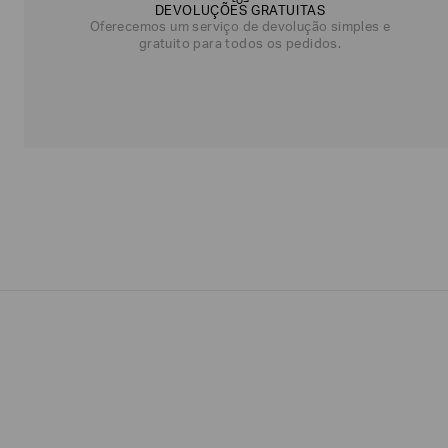
DEVOLUÇÕES GRATUITAS
NOME*
SOBRENOME*
Oferecemos um serviço de devolução simples e
gratuito para todos os pedidos.
Estou
interessado
nas
seguintes
Marcas
e
tópicos
:
Selecionar
todos
Giorgio
Armani
Produtos
Femininos
Confirmar
suas
preferências