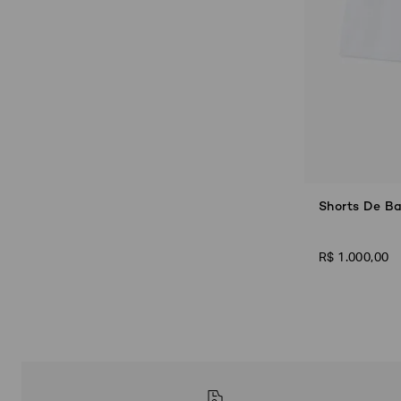
Shorts De B
R$
1
.
000
,
00
Poderia
nos
contar
mais
sobre
você?