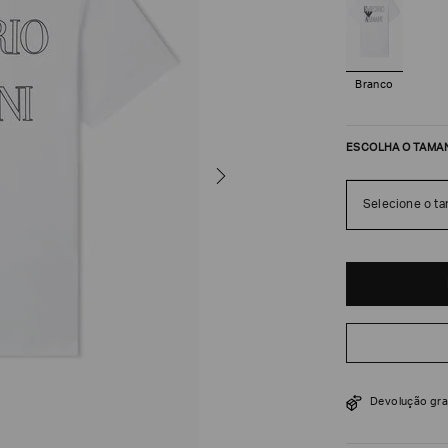
Branco
ESCOLHA O TAMA
Selecione o t
R$
670
Devolução gra