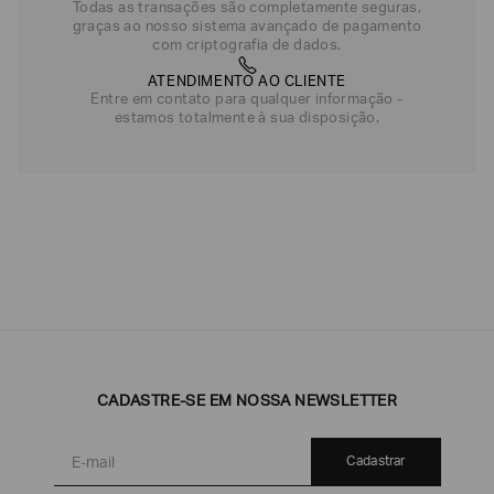
Todas as transações são completamente seguras,
graças ao nosso sistema avançado de pagamento
com criptografia de dados.
ATENDIMENTO AO CLIENTE
Entre em contato para qualquer informação -
estamos totalmente à sua disposição.
CADASTRE-SE EM NOSSA NEWSLETTER
Cadastrar