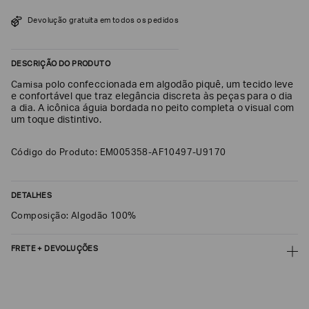
SOBRENOME*
Devolução gratuita em todos os pedidos
DESCRIÇÃO DO PRODUTO
DATA
DE
NASCIMENTO*
olo confeccionada em algodão piquê, um tecido leve
Camisa p
e confortável que traz elegância discreta às peças para o dia
a dia. A icônica águia bordada no peito completa o visual com
um toque distintivo.
Código do Produto: EM005358-AF10497-U9170
Estou
interessado
nas
seguintes
Marcas
DETALHES
e
tópicos
:
Composição: Algodão 100%
Selecionar
todos
FRETE + DEVOLUÇÕES
Giorgio
CALCULAR FRETE
Armani
Emporio
CALCULAR
Armani