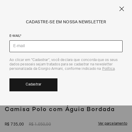
SPRING SUMMER SALE
ARMANI.COM.BR
0
CADASTRE-SE EM NOSSA NEWSLETTER
E-MAIL*
Camisetas e Polos
Ao clicar em "Cadastrar", você declara que concorda que os seus
1
/
4
dados pessoais sejam tratados para se cadastrar na newsletter
30%
personalizada da Giorgio Armani, conforme indicado na
Política
.
Cadastrar
EMPORIO ARMANI
Camisa Polo com Águia Bordada
Ver parcelamento
R$
735
,
00
R$
1
.
050
,
00