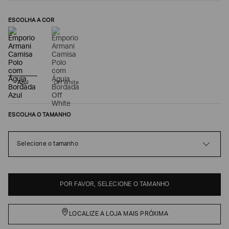
ESCOLHA A COR
Azul
Off White
ESCOLHA O TAMANHO
Poderia
Selecione o tamanho
nos
contar
mais
sobre
você?
POR FAVOR, SELECIONE O TAMANHO
NOME*
LOCALIZE A LOJA MAIS PRÓXIMA