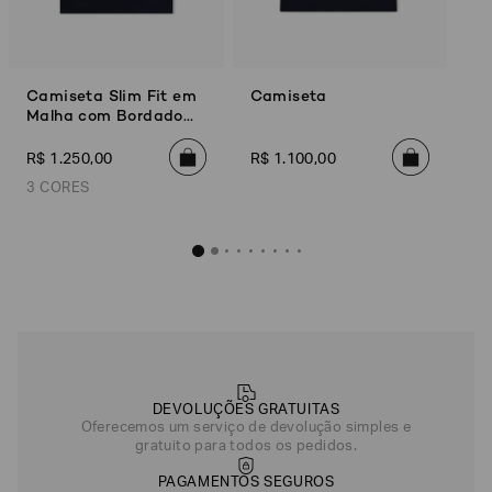
Camiseta Slim Fit em
Camiseta
Malha com Bordado
Degradê
R$
1
.
250
,
00
R$
1
.
100
,
00
3 CORES
Camiseta Slim Fit em Malha com Bordado Degradê
R$
1
.
250
,
00
Azul Marinho
Off White
DEVOLUÇÕES GRATUITAS
Verde
Oferecemos um serviço de devolução simples e
gratuito para todos os pedidos.
PAGAMENTOS SEGUROS