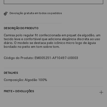
SOBRENOME*
Devolução gratuita em todos os pedidos
DATA
DE
DESCRIÇÃO DO PRODUTO
NASCIMENTO*
Camisa polo regular fit confeccionada em piquet de algodão, um
tecido leve e confortável que adiciona elegância discreta ao uso
diário. O modelo se destaca pelo icônico micro logo de águia
bordado no peito em tom sobre tom.
Estou
interessado
Código do Produto: EM005251-AF10497-U0003
nas
seguintes
Marcas
e
DETALHES
tópicos
:
Selecionar
Composição: Algodão 100%
todos
FRETE + DEVOLUÇÕES
Giorgio
Armani
CALCULAR FRETE
Emporio
Armani