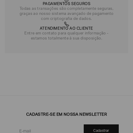
PAGAMENTOS SEGUROS
Todas as transações são completamente seguras,
graças ao nosso sistema avançado de pagamento
com criptografia de dados.
ATENDIMENTO AO CLIENTE
Entre em contato para qualquer informação -
estamos totalmente à sua disposição.
CADASTRE-SE EM NOSSA NEWSLETTER
Cadastrar