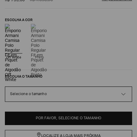
R$
735
,
00
R$
1
.
050
,
00
ESCOLHA A COR
Off White
Preto
ESCOLHA O TAMANHO
Poderia
nos
contar
Selecione o tamanho
mais
sobre
você?
NOME*
POR FAVOR, SELECIONE O TAMANHO
LOCALIZE A LOJA MAIS PRÓXIMA