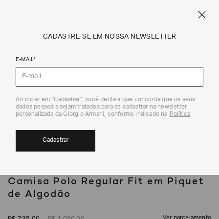
SPRING SUMMER SALE
ARMANI.COM.BR
0
CADASTRE-SE EM NOSSA NEWSLETTER
E-MAIL*
Camisetas e Polos
Ao clicar em "Cadastrar", você declara que concorda que os seus
1
/
5
dados pessoais sejam tratados para se cadastrar na newsletter
30%
personalizada da Giorgio Armani, conforme indicado na
Política
.
Cadastrar
EMPORIO ARMANI
Camisa Polo Regular Fit em Piquet
de Algodão
Ver parcelamento