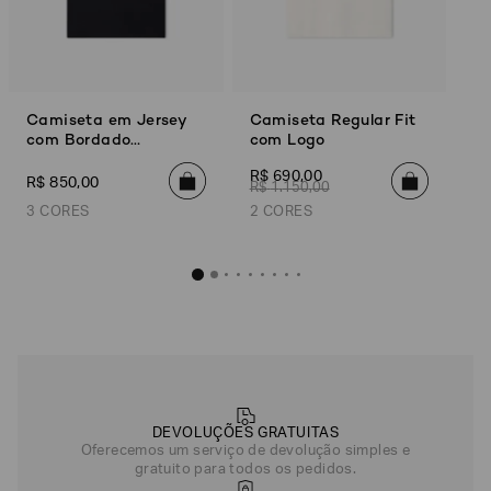
Camiseta em Jersey
Camiseta Regular Fit
com Bordado
com Logo
Essential
R$
690
,
00
R$
850
,
00
R$
1
.
150
,
00
3 CORES
2 CORES
Camiseta em Jersey com Bordado Essential
Camiseta Regular 
R$
850
,
00
R$
690
,
Preto
Bege
Off White
DEVOLUÇÕES GRATUITAS
Azul Marinho
Oferecemos um serviço de devolução simples e
gratuito para todos os pedidos.