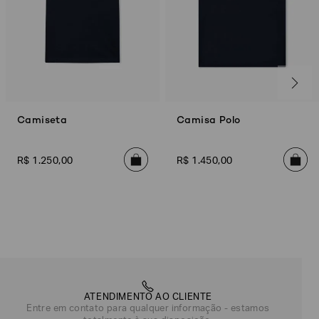
Camiseta
Camisa Polo
R$
1
.
250
,
00
R$
1
.
450
,
00
ATENDIMENTO AO CLIENTE
Entre em contato para qualquer informação - estamos