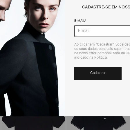
CADASTRE-SE EM NOS
Não sei meu CEP
E-MAIL*
Os preços, prazos 
em consulta.
DEVOLUÇÃO
Para a Devolução de
Ao clicar em "Cadastrar", você d
os seus dados pessoais sejam trat
contados do recebi
na newsletter personalizada da G
(trinta) dias corri
indicado na
Política
.
Para realizar essa 
RECOMENDADOS
Para mais informaç
Cadastrar
Política de Trocas