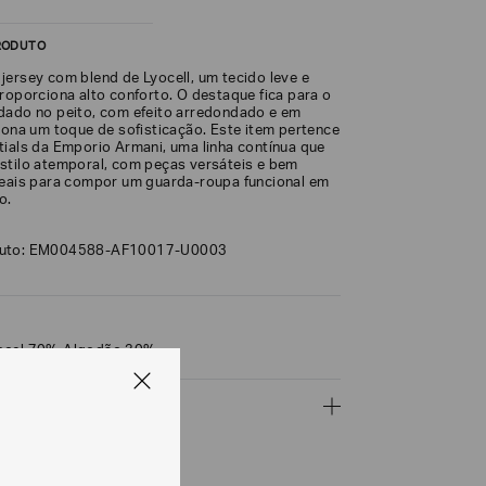
RODUTO
jersey com blend de Lyocell, um tecido leve e
roporciona alto conforto. O destaque fica para o
dado no peito, com efeito arredondado e em
ciona um toque de sofisticação. Este item pertence
tials da Emporio Armani, uma linha contínua que
stilo atemporal, com peças versáteis e bem
deais para compor um guarda-roupa funcional em
o.
duto: EM004588-AF10017-U0003
ocel 70% Algodão 30%
ÇÕES