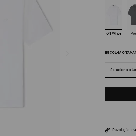
Off White
Pr
ESCOLHA O TAMA
Selecione o t
R$
1
.
250
Devolução gra