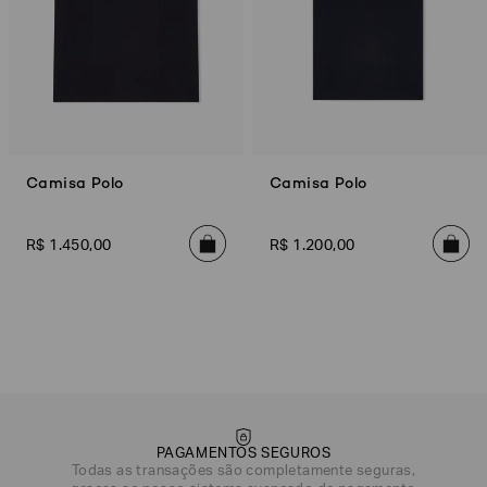
Camisa Polo
Camisa Polo
R$
1
.
450
,
00
R$
1
.
200
,
00
PAGAMENTOS SEGUROS
Todas as transações são completamente seguras,
DATA DE NASCIMENTO*