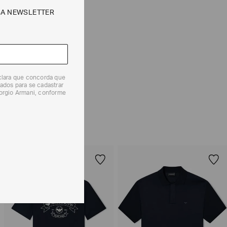
CALCULAR
SA NEWSLETTER
e tipos de entrega são válidos apenas para este produto
 produtos, o prazo é de até 7 (sete) dias corridos,
eclara que concorda que
ados para se cadastrar
mento dos Produtos. E a troca pode ser feita em até 30
iorgio Armani, conforme
dos, a partir do seu recebimento sem custos adicionais.
solicitação Preencha o
Formulário de Devolução
.
ões sobre as condições de troca ou devolução, consulte a
 e Devoluções
.