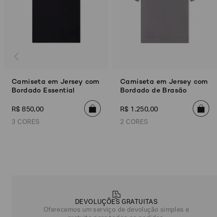
Camiseta em Jersey com
Camiseta em Jersey com
Bordado Essential
Bordado de Brasão
R$
850
,
00
R$
1
.
250
,
00
3 CORES
2 CORES
Poderia
Preto
Off White
Azul Marinho
Cinza
Azul Marinho
nos
contar
mais
sobre
você?
DEVOLUÇÕES GRATUITAS
Oferecemos um serviço de devolução simples e
NOME*
SOBRENOME*