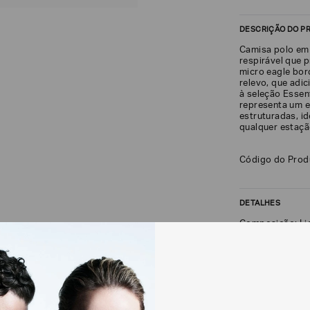
DESCRIÇÃO DO P
Camisa polo em 
respirável que p
micro eagle bor
relevo, que adi
à seleção Essen
representa um e
estruturadas, i
qualquer estaçã
Código do Pro
DETALHES
Composição: Li
FRETE + DEVOLU
CALCULAR FRETE