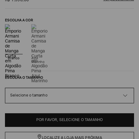
R$
1
.
550
,
00
ESCOLHA A COR
Branco
Azul
Marinho
ESCOLHA O TAMANHO
Poderia
nos
contar
Selecione o tamanho
mais
sobre
você?
NOME*
POR FAVOR, SELECIONE O TAMANHO
LOCALIZE A LOJA MAIS PRÓXIMA