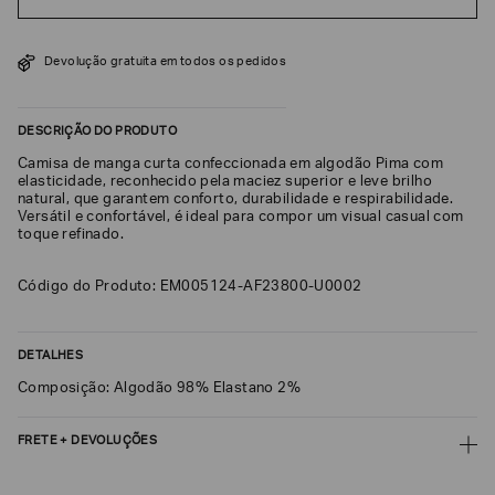
SOBRENOME*
Devolução gratuita em todos os pedidos
DATA
DE
DESCRIÇÃO DO PRODUTO
NASCIMENTO*
Camisa de manga curta confeccionada em algodão Pima com
elasticidade, reconhecido pela maciez superior e leve brilho
natural, que garantem conforto, durabilidade e respirabilidade.
Versátil e confortável, é ideal para compor um visual casual com
toque refinado.
Estou
interessado
nas
Código do Produto: EM005124-AF23800-U0002
seguintes
Marcas
e
tópicos
:
DETALHES
Selecionar
todos
Composição: Algodão 98% Elastano 2%
Giorgio
Armani
FRETE + DEVOLUÇÕES
Emporio
CALCULAR FRETE
Armani