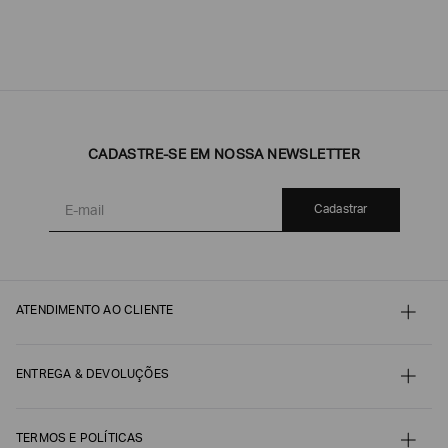
CADASTRE-SE EM NOSSA NEWSLETTER
Cadastrar
ATENDIMENTO AO CLIENTE
Contato
Meu pedido
Minha conta
ENTREGA & DEVOLUÇÕES
Pagamento
Nossos serviços
Envio e Embalagem
Guia de Tamanhos
Acompanhe seu Pedido
Guia de Cuidados
Devoluções, Trocas e Reembolsos
TERMOS E POLÍTICAS
Autenticidade