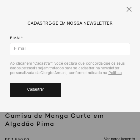
SPRING SUMMER SALE
ARMANI.COM.BR
0
CADASTRE-SE EM NOSSA NEWSLETTER
E-MAIL*
Camisas Casuais
Ao clicar em "Cadastrar", você declara que concorda que os seus
1
/
5
dados pessoais sejam tratados para se cadastrar na newsletter
EXCLUSIVIDADE ONLINE
personalizada da Giorgio Armani, conforme indicado na
Política
.
Cadastrar
EMPORIO ARMANI
Camisa de Manga Curta em
Algodão Pima
Ver parcelamento