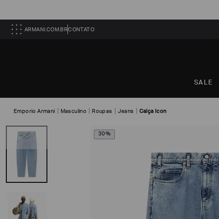
ARMANI.COM.BR
CONTATO
SALE
Emporio Armani
Masculino
Roupas
Jeans
Calça Icon
30%