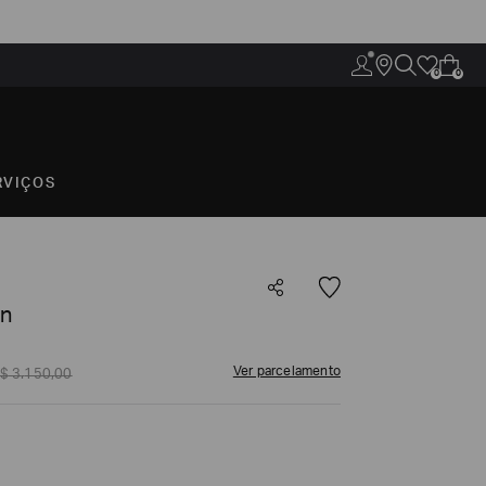
0
0
RVIÇOS
on
Ver parcelamento
$
3
.
150
,
00