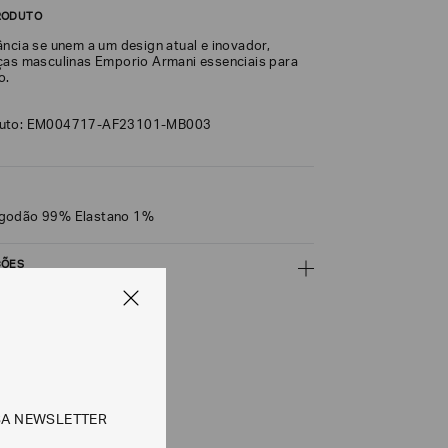
RODUTO
ância se unem a um design atual e inovador,
ças masculinas Emporio Armani essenciais para
o.
duto: EM004717-AF23101-MB003
lgodão 99% Elastano 1%
ÇÕES
CALCULAR
SA NEWSLETTER
e tipos de entrega são válidos apenas para este produto