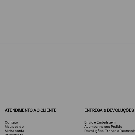
Estou
interessado
nas
seguintes
Marcas
e
tópicos
:
Selecionar
todos
Giorgio
Armani
Produtos
Femininos
Confirmar
suas
preferências
ATENDIMENTO AO CLIENTE
ENTREGA & DEVOLUÇÕES
Contato
Envio e Embalagem
Meu pedido
Acompanhe seu Pedido
Minha conta
Devoluções, Trocas e Reemb