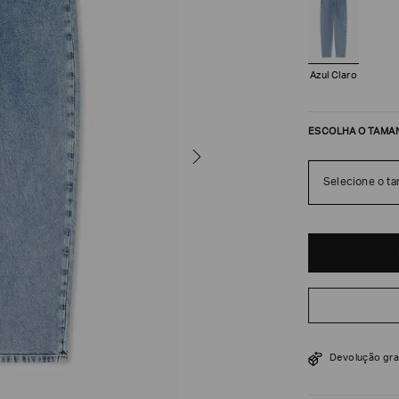
Azul Claro
ESCOLHA O TAMA
Selecione o t
R$
2
.
205
$
3
.
150
Devolução gra