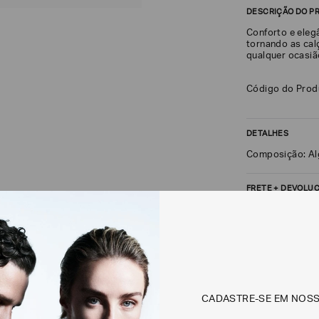
DESCRIÇÃO DO P
Conforto e eleg
tornando as cal
qualquer ocasiã
Código do Pro
DETALHES
Composição: A
FRETE + DEVOLU
CALCULAR FRETE
Não sei meu CEP
CADASTRE-SE EM NOS
Os preços, prazos 
em consulta.