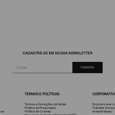
Emporio
EA7
Armani
CADASTRE-SE EM NOSSA NEWSLETTER
Armani
Exchange
Produtos
Armani/Silos
Armani
Cadastrar
Masculinos
Values
TERMOS E POLÍTICAS
CORPORATIV
Termos e Condições de Venda
Encontre uma Lo
Política de Privacidade
Trabalhe Conos
olsos
Política de Cookies
Armani/Values