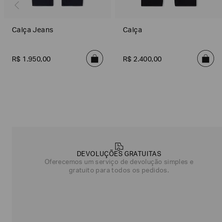
Calça Jeans
Calça
R$
1
.
950
,
00
R$
2
.
400
,
00
Poderia
nos
contar
DEVOLUÇÕES GRATUITAS
mais
Oferecemos um serviço de devolução simples e
sobre
gratuito para todos os pedidos.
você?
NOME*
SOBRENOME*