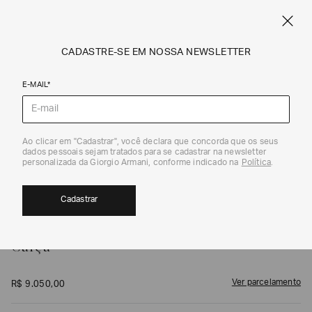
CRIE SEU PRÓPRIO CARTÃO COMEMORATIVO PERSONALIZADO
ARMANI.COM.BR
0
CADASTRE-SE EM NOSSA NEWSLETTER
E-MAIL*
Calças e Saias
1
/
4
Ao clicar em "Cadastrar", você declara que concorda que os seus
dados pessoais sejam tratados para se cadastrar na newsletter
personalizada da Giorgio Armani, conforme indicado na
Política
.
Cadastrar
GIORGIO ARMANI
Calça
Ver parcelamento
R$
9
.
050
,
00