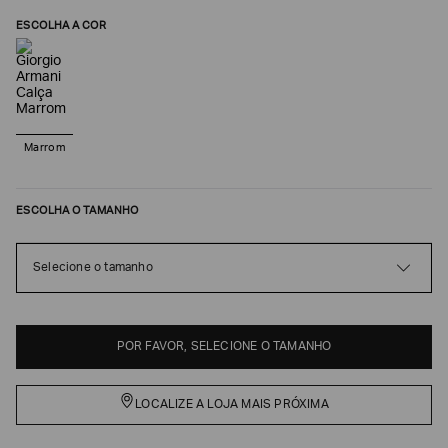
ESCOLHA A COR
Marrom
ESCOLHA O TAMANHO
Poderia
Selecione o tamanho
nos
contar
mais
sobre
POR FAVOR, SELECIONE O TAMANHO
você?
NOME*
LOCALIZE A LOJA MAIS PRÓXIMA