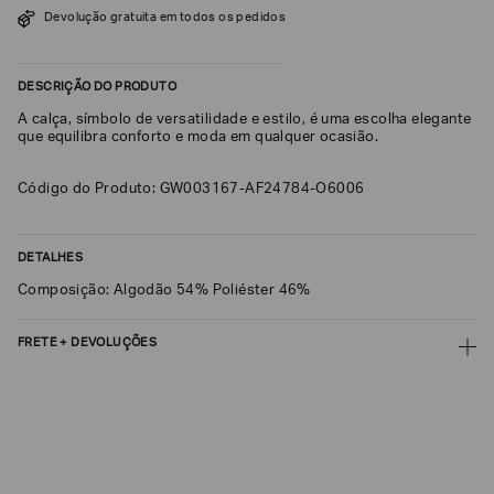
Devolução gratuita em todos os pedidos
SOBRENOME*
DESCRIÇÃO DO PRODUTO
DATA
A calça, símbolo de versatilidade e estilo, é uma escolha elegante
DE
NASCIMENTO*
que equilibra conforto e moda em qualquer ocasião.
Código do Produto: GW003167-AF24784-O6006
Estou
DETALHES
interessado
nas
Composição: Algodão 54% Poliéster 46%
seguintes
Marcas
e
tópicos
:
FRETE + DEVOLUÇÕES
Selecionar
CALCULAR FRETE
todos
Giorgio
CALCULAR
Armani
Não sei meu CEP
Emporio
Armani