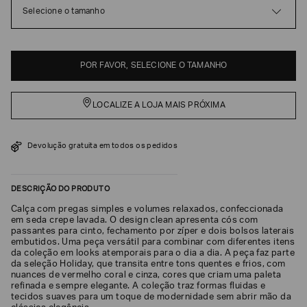
Selecione o tamanho
EA7
Armani
Exchange
POR FAVOR, SELECIONE O TAMANHO
Produtos
Femininos
LOCALIZE A LOJA MAIS PRÓXIMA
Produtos
Masculinos
Armani/Silos
Devolução gratuita em todos os pedidos
Armani
Values
DESCRIÇÃO DO PRODUTO
Confirmar
Calça com pregas simples e volumes relaxados, confeccionada
suas
em seda crepe lavada. O design clean apresenta cós com
preferências
passantes para cinto, fechamento por zíper e dois bolsos laterais
embutidos. Uma peça versátil para combinar com diferentes itens
da coleção em looks atemporais para o dia a dia. A peça faz parte
da seleção Holiday, que transita entre tons quentes e frios, com
nuances de vermelho coral e cinza, cores que criam uma paleta
refinada e sempre elegante. A coleção traz formas fluidas e
tecidos suaves para um toque de modernidade sem abrir mão da