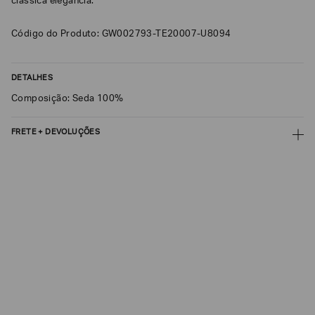
clássica elegância.
Código do Produto: GW002793-TE20007-U8094
DETALHES
Composição: Seda 100%
FRETE + DEVOLUÇÕES
CALCULAR FRETE
CALCULAR
Não sei meu CEP
Os preços, prazos e tipos de entrega são válidos apenas para este produto
em consulta.
DEVOLUÇÃO
Para a Devolução de produtos, o prazo é de até 7 (sete) dias corridos,
contados do recebimento dos Produtos. E a troca pode ser feita em até 30