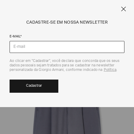
FRETE STANDARD GRÁTIS EM COMPRAS A PARTIR DE R$ 1.500
ARMANI.COM.BR
0
CADASTRE-SE EM NOSSA NEWSLETTER
E-MAIL*
Calças e Saias
Ao clicar em "Cadastrar", você declara que concorda que os seus
dados pessoais sejam tratados para se cadastrar na newsletter
personalizada da Giorgio Armani, conforme indicado na
Política
.
Cadastrar