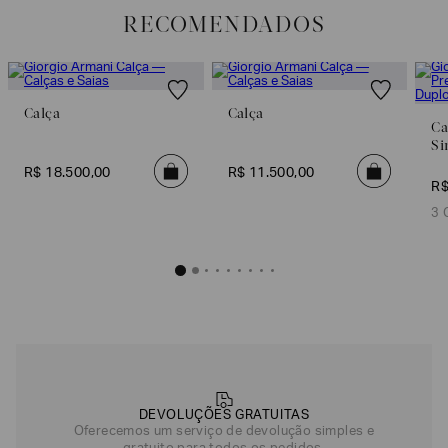
(trinta) dias corridos, a partir do seu recebimento sem custos adicionais.
RECOMENDADOS
Para realizar essa solicitação Preencha o
Formulário de Devolução
.
Para mais informações sobre as condições de troca ou devolução, consulte a
Política de Trocas e Devoluções
.
Calça
Calça
Ca
Si
Du
R$
18
.
500
,
00
R$
11
.
500
,
00
R
3 
DEVOLUÇÕES GRATUITAS
Oferecemos um serviço de devolução simples e