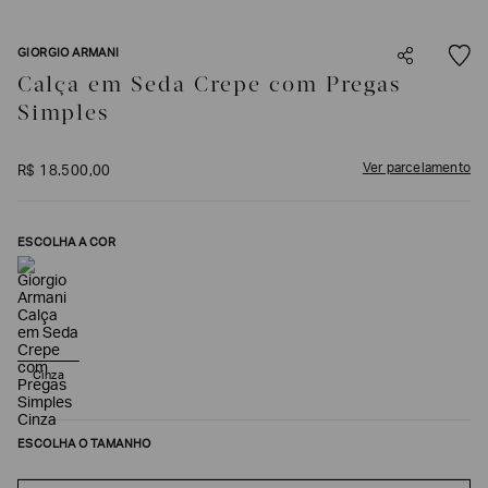
SOBRENOME*
GIORGIO ARMANI
Calça em Seda Crepe com Pregas
DATA
Simples
DE
NASCIMENTO*
Ver parcelamento
R$
18
.
500
,
00
ESCOLHA A COR
Estou
interessado
nas
seguintes
Marcas
e
tópicos
:
Selecionar
Cinza
todos
Giorgio
Armani
ESCOLHA O TAMANHO
Emporio
Armani