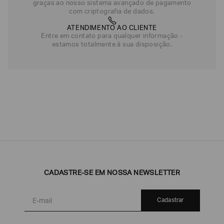
graças ao nosso sistema avançado de pagamento
com criptografia de dados.
ATENDIMENTO AO CLIENTE
Entre em contato para qualquer informação -
estamos totalmente à sua disposição.
CADASTRE-SE EM NOSSA NEWSLETTER
Cadastrar