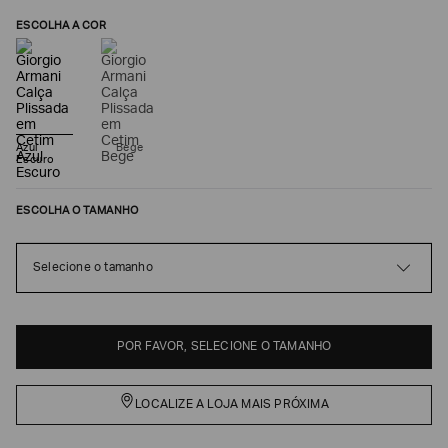
ESCOLHA A COR
Azul
Bege
Escuro
ESCOLHA O TAMANHO
Poderia
Selecione o tamanho
nos
contar
mais
sobre
POR FAVOR, SELECIONE O TAMANHO
você?
NOME*
LOCALIZE A LOJA MAIS PRÓXIMA