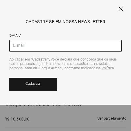
FRETE STANDARD GRÁTIS EM COMPRAS A PARTIR DE R$ 1.500
ARMANI.COM.BR
0
CADASTRE-SE EM NOSSA NEWSLETTER
E-MAIL*
Calças e Saias
1
/
3
Ao clicar em "Cadastrar", você declara que concorda que os seus
dados pessoais sejam tratados para se cadastrar na newsletter
personalizada da Giorgio Armani, conforme indicado na
Política
.
Cadastrar
GIORGIO ARMANI
Calça Plissada em Cetim
Ver parcelamento
R$
18
.
500
,
00