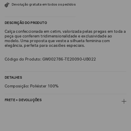
Devolução gratuita em todos os pedidos
SOBRENOME*
DESCRIÇÃO DO PRODUTO
DATA
Calça confeccionada em cetim, valorizada pelas pregas em toda a
DE
NASCIMENTO*
peça que conferem tridimensionalidade e exclusividade ao
modelo. Uma proposta que veste a silhueta feminina com
elegância, perfeita para ocasiões especiais.
Código do Produto: GW002786-TE20090-UB022
Estou
interessado
nas
DETALHES
seguintes
Marcas
e
Composição: Poliéster 100%
tópicos
:
Selecionar
FRETE + DEVOLUÇÕES
todos
CALCULAR FRETE
Giorgio
Armani
CALCULAR
Emporio
Armani