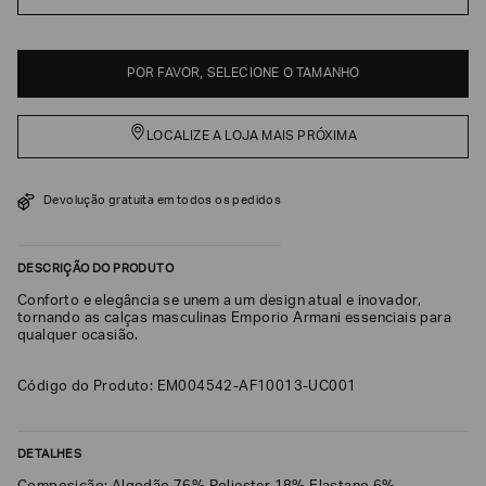
EA7
Armani
POR FAVOR, SELECIONE O TAMANHO
Exchange
Produtos
Femininos
LOCALIZE A LOJA MAIS PRÓXIMA
Produtos
Masculinos
Devolução gratuita em todos os pedidos
Armani/Silos
Armani
DESCRIÇÃO DO PRODUTO
Values
Conforto e elegância se unem a um design atual e inovador,
tornando as calças masculinas Emporio Armani essenciais para
Confirmar
qualquer ocasião.
suas
preferências
Código do Produto: EM004542-AF10013-UC001
DETALHES