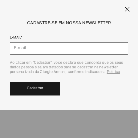
SPRING SUMMER SALE
ARMANI.COM.BR
0
CADASTRE-SE EM NOSSA NEWSLETTER
E-MAIL*
Calças e Shorts
Ao clicar em "Cadastrar", você declara que concorda que os seus
dados pessoais sejam tratados para se cadastrar na newsletter
personalizada da Giorgio Armani, conforme indicado na
Política
.
Cadastrar