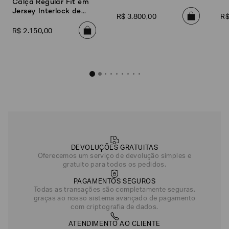
Calça Regular Fit em
Jersey Interlock de
R$
3
.
800
,
00
R
Lyocell Misto
R$
2
.
150
,
00
DEVOLUÇÕES GRATUITAS
Oferecemos um serviço de devolução simples e
gratuito para todos os pedidos.
PAGAMENTOS SEGUROS
Todas as transações são completamente seguras,
graças ao nosso sistema avançado de pagamento
com criptografia de dados.
ATENDIMENTO AO CLIENTE