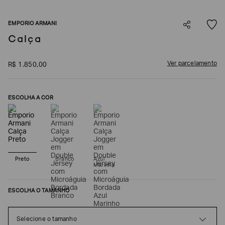
SOBRENOME*
EMPORIO ARMANI
Calça
DATA
DE
NASCIMENTO*
Ver parcelamento
R$
1
.
850
,
00
ESCOLHA A COR
Estou
interessado
nas
seguintes
Marcas
e
tópicos
:
Preto
Branco
Azul
Marinho
Selecionar
todos
ESCOLHA O TAMANHO
Giorgio
Armani
Emporio
Selecione o tamanho
Armani