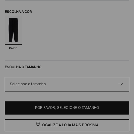
ESCOLHA A COR
Preto
ESCOLHA O TAMANHO
Poderia
Selecione o tamanho
nos
contar
mais
sobre
você?
POR FAVOR, SELECIONE O TAMANHO
NOME*
LOCALIZE A LOJA MAIS PRÓXIMA