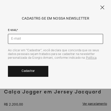
SPRING SUMMER SALE
ARMANI.COM.BR
0
CADASTRE-SE EM NOSSA NEWSLETTER
E-MAIL*
Calças e Shorts
Ao clicar em "Cadastrar", você declara que concorda que os seus
1
/
5
dados pessoais sejam tratados para se cadastrar na newsletter
EXCLUSIVIDADE ONLINE
personalizada da Giorgio Armani, conforme indicado na
Política
.
Cadastrar
EMPORIO ARMANI
Calça Jogger em Jersey Jacquard
Ver parcelamento
R$
2
.
200
,
00