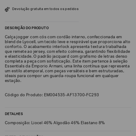
SOBRENOME*
Devolução gratuita em todos os pedidos
DESCRIÇÃO DO PRODUTO
DATA
DE
NASCIMENTO*
Calça jogger com cós com cordão interno, confeccionada em
blend de Lyocell, um tecido leve e respirável que proporciona alto
conforto. O acabamento interlock apresenta textura trabalhada
que remete ao jersey, com efeito colmeia, garantindo flexibilidade
e elasticidade. O padrão jacquard com grafismo de letras denso
completa a peça com sofisticação. Este item pertence à seleção
Essentials da Emporio Armani, uma linha contínua que representa
Estou
um estilo atemporal, com peças versáteis e bem estruturadas,
interessado
ideais para compor um guarda-roupa funcional em qualquer
nas
estação.
seguintes
Marcas
e
tópicos
:
Código do Produto: EM004535-AF13700-FC293
Selecionar
todos
DETALHES
Giorgio
Armani
Composição: Liocel 46% Algodão 46% Elastano 8%
Emporio
Armani