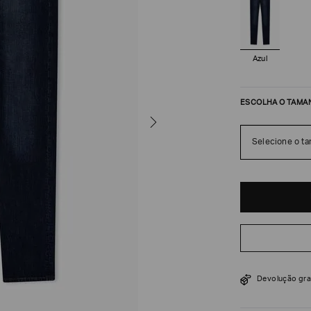
Azul
ESCOLHA O TAMA
Selecione o t
R$
1
.
680
$
2
.
400
Devolução gra