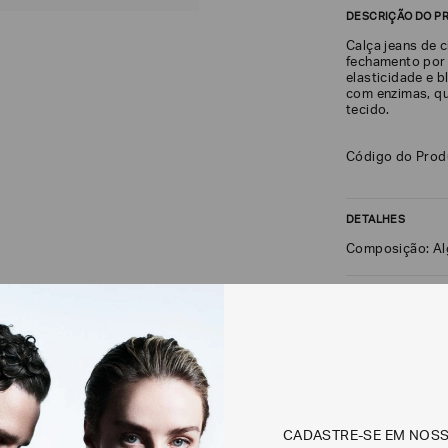
DESCRIÇÃO DO P
Calça jeans de 
fechamento por
elasticidade e 
com enzimas, qu
tecido.
Código do Pro
DETALHES
Composição: A
FRETE + DEVOLU
CALCULAR FRETE
Não sei meu CEP
CADASTRE-SE EM NOS