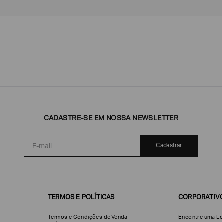
Emporio
EA7
Armani
Armani
Exchange
CADASTRE-SE EM NOSSA NEWSLETTER
Produtos
Armani/Silos
Armani
Masculinos
Values
Cadastrar
TERMOS E POLÍTICAS
CORPORATIV
Termos e Condições de Venda
Encontre uma Lo