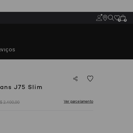
0
0
RVIÇOS
ans J75 Slim
Ver parcelamento
$
2
.
400
,
00