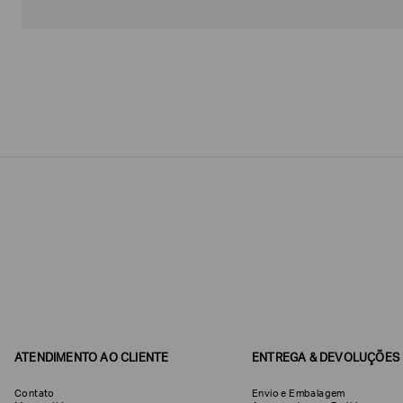
Estou
interessado
nas
seguintes
Marcas
e
tópicos
:
Selecionar
todos
Giorgio
Armani
Produtos
Femininos
Confirmar
suas
preferências
ATENDIMENTO AO CLIENTE
ENTREGA & DEVOLUÇÕES
Contato
Envio e Embalagem