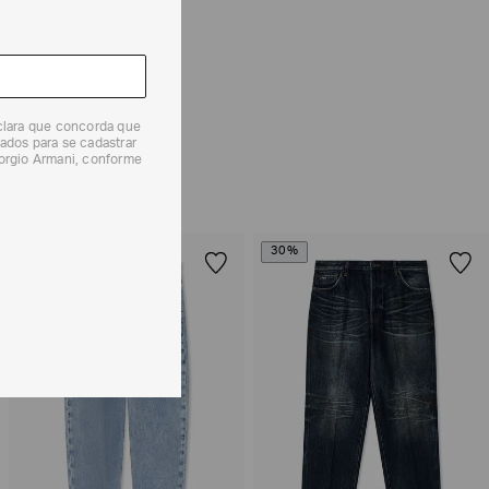
e tipos de entrega são válidos apenas para este produto
 produtos, o prazo é de até 7 (sete) dias corridos,
mento dos Produtos. E a troca pode ser feita em até 30
dos, a partir do seu recebimento sem custos adicionais.
eclara que concorda que
ados para se cadastrar
solicitação Preencha o
Formulário de Devolução
.
iorgio Armani, conforme
ões sobre as condições de troca ou devolução, consulte a
 e Devoluções
.
30%
30%