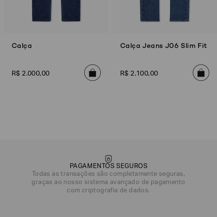
Calça
Calça Jeans J06 Slim Fit
R$
2
.
000
,
00
R$
2
.
100
,
00
PAGAMENTOS SEGUROS
Todas as transações são completamente seguras,
graças ao nosso sistema avançado de pagamento
com criptografia de dados.
DATA DE NASCIMENTO*