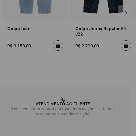
Calça Icon
Calça Jeans Regular Fit
J22
R$
3
.
150
,
00
R$
2
.
700
,
00
ATENDIMENTO AO CLIENTE
Entre em contato para qualquer informação - estamos
totalmente à sua disposição.