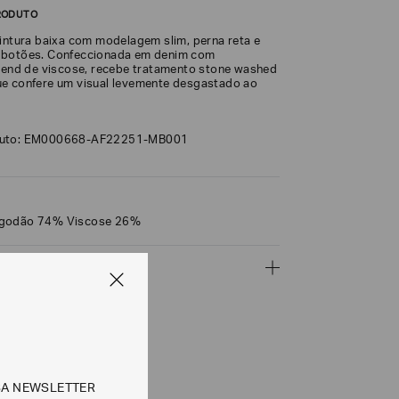
RODUTO
cintura baixa com modelagem slim, perna reta e
 botões. Confeccionada em denim com
blend de viscose, recebe tratamento stone washed
e confere um visual levemente desgastado ao
duto: EM000668-AF22251-MB001
lgodão 74% Viscose 26%
ÇÕES
CALCULAR
SA NEWSLETTER