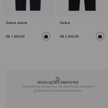
Calça Jeans
Calça
R$
1
.
950
,
00
R$
2
.
400
,
00
Poderia
nos
contar
mais
DEVOLUÇÕES GRATUITAS
sobre
Oferecemos um serviço de devolução simples e
você?
gratuito para todos os pedidos.
NOME*
SOBRENOME*