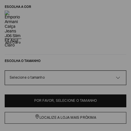
ESCOLHA A COR
Azul Claro
ESCOLHA O TAMANHO
Selecione o tamanho
Poderia
nos
contar
mais
sobre
POR FAVOR, SELECIONE O TAMANHO
você?
NOME*
LOCALIZE A LOJA MAIS PRÓXIMA