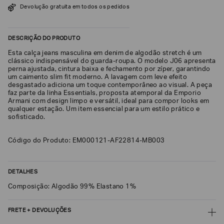
Devolução gratuita em todos os pedidos
SOBRENOME*
DESCRIÇÃO DO PRODUTO
DATA
Esta calça jeans masculina em denim de algodão stretch é um
DE
NASCIMENTO*
clássico indispensável do guarda-roupa. O modelo J06 apresenta
perna ajustada, cintura baixa e fechamento por zíper, garantindo
um caimento slim fit moderno. A lavagem com leve efeito
desgastado adiciona um toque contemporâneo ao visual. A peça
faz parte da linha Essentials, proposta atemporal da Emporio
Armani com design limpo e versátil, ideal para compor looks em
qualquer estação. Um item essencial para um estilo prático e
Estou
sofisticado.
interessado
nas
seguintes
Código do Produto: EM000121-AF22814-MB003
Marcas
e
tópicos
:
Selecionar
DETALHES
todos
Composição: Algodão 99% Elastano 1%
Giorgio
Armani
FRETE + DEVOLUÇÕES
Emporio
Armani