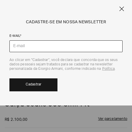
SPRING SUMMER SALE
ARMANI.COM.BR
0
CADASTRE-SE EM NOSSA NEWSLETTER
E-MAIL*
Jeans
1
/
5
Ao clicar em "Cadastrar", você declara que concorda que os seus
dados pessoais sejam tratados para se cadastrar na newsletter
EXCLUSIVIDADE ONLINE
personalizada da Giorgio Armani, conforme indicado na
Política
.
Cadastrar
EMPORIO ARMANI
Calça Jeans J06 Slim Fit
Ver parcelamento
R$
2
.
100
,
00