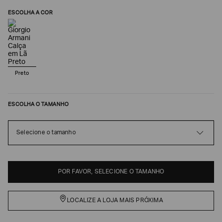
ESCOLHA A COR
Preto
ESCOLHA O TAMANHO
Poderia
Selecione o tamanho
nos
contar
mais
sobre
POR FAVOR, SELECIONE O TAMANHO
você?
NOME*
LOCALIZE A LOJA MAIS PRÓXIMA