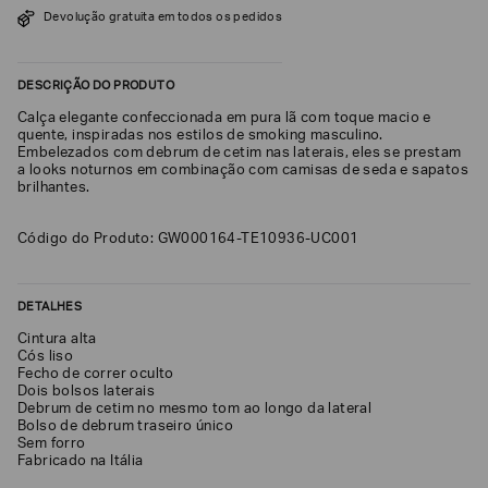
Devolução gratuita em todos os pedidos
SOBRENOME*
DESCRIÇÃO DO PRODUTO
DATA
Calça elegante confeccionada em pura lã com toque macio e
DE
NASCIMENTO*
quente, inspiradas nos estilos de smoking masculino.
Embelezados com debrum de cetim nas laterais, eles se prestam
a looks noturnos em combinação com camisas de seda e sapatos
brilhantes.
Código do Produto: GW000164-TE10936-UC001
Estou
interessado
nas
seguintes
Marcas
DETALHES
e
tópicos
:
Cintura alta
Cós liso
Selecionar
Fecho de correr oculto
todos
Dois bolsos laterais
Debrum de cetim no mesmo tom ao longo da lateral
Giorgio
Bolso de debrum traseiro único
Armani
Sem forro
Fabricado na Itália
Emporio
Armani