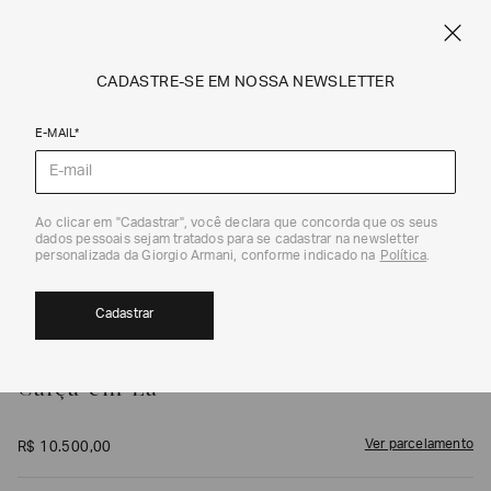
FRETE STANDARD GRÁTIS EM COMPRAS A PARTIR DE R$ 1.500
ARMANI.COM.BR
0
CADASTRE-SE EM NOSSA NEWSLETTER
E-MAIL*
Calças e Saias
1
/
5
Ao clicar em "Cadastrar", você declara que concorda que os seus
dados pessoais sejam tratados para se cadastrar na newsletter
personalizada da Giorgio Armani, conforme indicado na
Política
.
Cadastrar
GIORGIO ARMANI
Calça em Lã
Ver parcelamento
R$
10
.
500
,
00