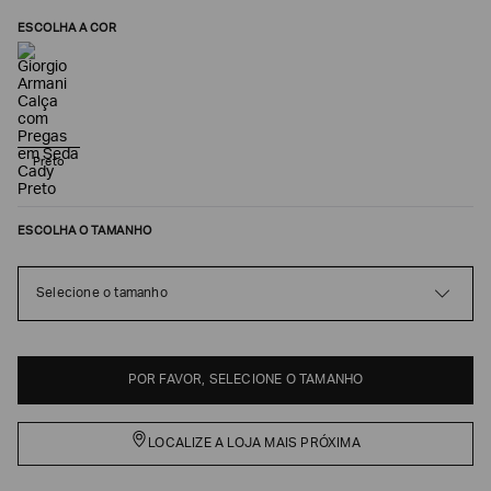
ESCOLHA A COR
Preto
ESCOLHA O TAMANHO
Poderia
Selecione o tamanho
nos
contar
mais
sobre
POR FAVOR, SELECIONE O TAMANHO
você?
NOME*
LOCALIZE A LOJA MAIS PRÓXIMA