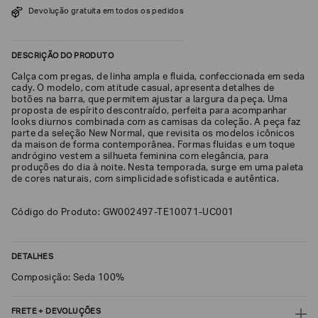
Devolução gratuita em todos os pedidos
SOBRENOME*
DESCRIÇÃO DO PRODUTO
DATA
Calça com pregas, de linha ampla e fluida, confeccionada em seda
DE
NASCIMENTO*
cady. O modelo, com atitude casual, apresenta detalhes de
botões na barra, que permitem ajustar a largura da peça. Uma
proposta de espírito descontraído, perfeita para acompanhar
looks diurnos combinada com as camisas da coleção. A peça faz
parte da seleção New Normal, que revisita os modelos icônicos
da maison de forma contemporânea. Formas fluidas e um toque
andrógino vestem a silhueta feminina com elegância, para
Estou
produções do dia à noite. Nesta temporada, surge em uma paleta
interessado
de cores naturais, com simplicidade sofisticada e autêntica.
nas
seguintes
Marcas
e
Código do Produto: GW002497-TE10071-UC001
tópicos
:
Selecionar
todos
DETALHES
Giorgio
Composição: Seda 100%
Armani
Emporio
FRETE + DEVOLUÇÕES
Armani