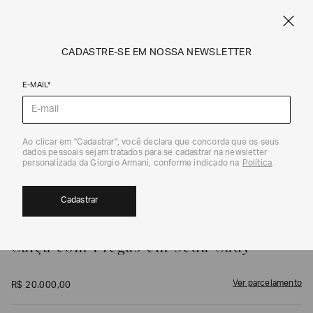
FRETE STANDARD GRÁTIS EM COMPRAS A PARTIR DE R$ 1.500
ARMANI.COM.BR
0
CADASTRE-SE EM NOSSA NEWSLETTER
E-MAIL*
Calças e Saias
1
/
3
Ao clicar em "Cadastrar", você declara que concorda que os seus
dados pessoais sejam tratados para se cadastrar na newsletter
personalizada da Giorgio Armani, conforme indicado na
Política
.
Cadastrar
GIORGIO ARMANI
Calça com Pregas em Seda Cady
Ver parcelamento
R$
20
.
000
,
00