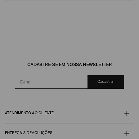
CADASTRE-SE EM NOSSA NEWSLETTER
Cadastrar
ATENDIMENTO AO CLIENTE
Contato
Meu pedido
Minha conta
ENTREGA & DEVOLUÇÕES
Pagamento