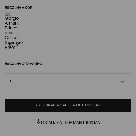
ESCOLHA A COR
Preto
ESCOLHA O TAMANHO
Poderia
U
nos
contar
mais
sobre
ADICIONAR À SACOLA DE COMPRAS
você?
NOME*
LOCALIZE A LOJA MAIS PRÓXIMA