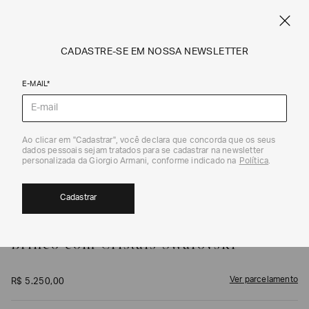
FRETE STANDARD GRÁTIS EM COMPRAS A PARTIR DE R$ 1.500
ARMANI.COM.BR
0
CADASTRE-SE EM NOSSA NEWSLETTER
E-MAIL*
Bijoux
1
/
2
Ao clicar em "Cadastrar", você declara que concorda que os seus
dados pessoais sejam tratados para se cadastrar na newsletter
personalizada da Giorgio Armani, conforme indicado na
Política
.
Cadastrar
GIORGIO ARMANI
Brinco com Cristais Swarovski
Ver parcelamento
R$
5
.
250
,
00