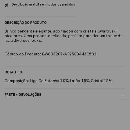
Devolução gratuita em todos os pedidos
SOBRENOME*
DESCRIÇÃO DO PRODUTO
DATA
Brinco pendente elegante, adornados com cristais Swarovski
DE
NASCIMENTO*
bicolores. Uma proposta refinada, perfeita para dar um toque de
luz a diversos looks.
Código do Produto: GW003267-AF25004-MC582
Estou
interessado
DETALHES
nas
seguintes
Composição: Liga De Estanho 70% Latão 15% Cristal 15%
Marcas
e
tópicos
:
FRETE + DEVOLUÇÕES
Selecionar
todos
CALCULAR FRETE
Giorgio
Armani
CALCULAR
Emporio
Não sei meu CEP
Armani