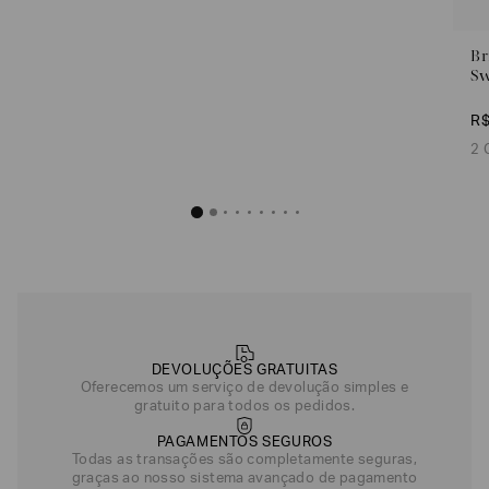
R$
3
.
350
,
00
Br
Sw
Rosa
Verde
R
2 
DEVOLUÇÕES GRATUITAS
Oferecemos um serviço de devolução simples e
gratuito para todos os pedidos.
PAGAMENTOS SEGUROS
Todas as transações são completamente seguras,
graças ao nosso sistema avançado de pagamento