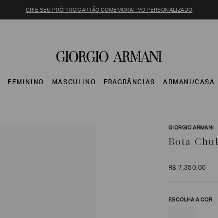
CRIE SEU PRÓPRIO CARTÃO COMEMORATIVO PERSONALIZADO
S
FEMININO
MASCULINO
FRAGRÂNCIAS
ARMANI/CASA
GIORGIO ARMANI
Bota Chu
R$
7
.
350
,
00
ESCOLHA A COR