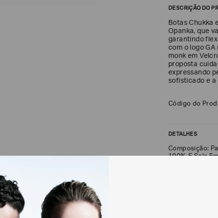
DESCRIÇÃO DO P
Botas Chukka 
Opanka, que val
garantindo flex
com o logo GA 
monk em Velcro
proposta cuid
expressando per
sofisticado e 
Código do Pro
DETALHES
Composição: Pa
100% E Sola Em
FRETE + DEVOLU
CALCULAR FRETE