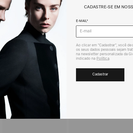
CADASTRE-SE EM NOS
Não sei meu CEP
E-MAIL*
Os preços, prazos 
em consulta.
DEVOLUÇÃO
Para a Devolução de
Ao clicar em "Cadastrar", você d
contados do recebi
os seus dados pessoais sejam trat
na newsletter personalizada da G
(trinta) dias corri
indicado na
Política
.
Para realizar essa 
RECOMENDADOS
Para mais informaç
Cadastrar
Política de Trocas