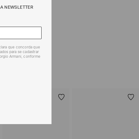
SA NEWSLETTER
e tipos de entrega são válidos apenas para este produto
 produtos, o prazo é de até 7 (sete) dias corridos,
eclara que concorda que
mento dos Produtos. E a troca pode ser feita em até 30
ados para se cadastrar
iorgio Armani, conforme
dos, a partir do seu recebimento sem custos adicionais.
solicitação Preencha o
Formulário de Devolução
.
ões sobre as condições de troca ou devolução, consulte a
 e Devoluções
.