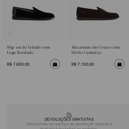
Slip-on de Veludo com
Mocassim em Couro com
Logo Bordado
Efeito Camurça
R$
7
.
600
,
00
R$
7
.
100
,
00
Poderia
nos
contar
mais
sobre
você?
DEVOLUÇÕES GRATUITAS
Oferecemos um serviço de devolução simples e
NOME*
SOBRENOME*