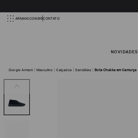
ARMANI.COM.BR
CONTATO
NOVIDADE
Giorgio Armani
Masculino
Calçados
Sandálias
Bota Chukka em Camurça