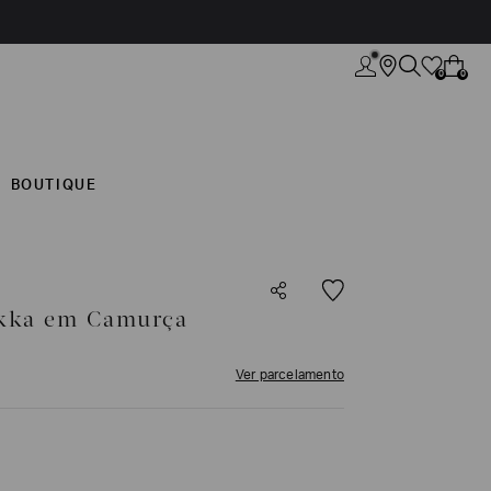
0
0
BOUTIQUE
kka em Camurça
Ver parcelamento