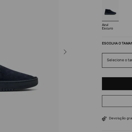
Azul
Escuro
ESCOLHA O TAMA
Selecione o t
R$
7
.
350
Devolução gra