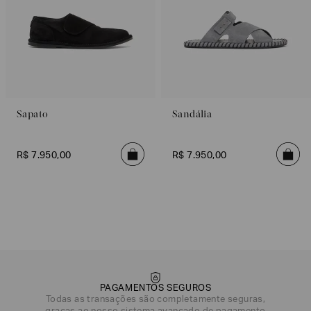
Sapato
Sandália
R$
7
.
950
,
00
R$
7
.
950
,
00
PAGAMENTOS SEGUROS
Todas as transações são completamente seguras,
DATA DE NASCIMENTO*