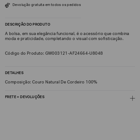
Devolução gratuita em todos os pedidos
SOBRENOME*
DESCRIÇÃO DO PRODUTO
DATA
A bolsa, em sua elegância funcional, é o acessório que combina
DE
NASCIMENTO*
moda e praticidade, completando o visual com sofisticação.
Código do Produto: GW003121-AF24664-U8048
Estou
DETALHES
interessado
nas
Composição: Couro Natural De Cordeiro 100%
seguintes
Marcas
e
tópicos
:
FRETE + DEVOLUÇÕES
Selecionar
CALCULAR FRETE
todos
Giorgio
CALCULAR
Armani
Não sei meu CEP
Emporio
Armani