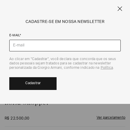
FRETE STANDARD GRÁTIS EM COMPRAS A PARTIR DE R$ 1.500
ARMANI.COM.BR
0
CADASTRE-SE EM NOSSA NEWSLETTER
E-MAIL*
Shoppers
1
/
6
Ao clicar em "Cadastrar", você declara que concorda que os seus
dados pessoais sejam tratados para se cadastrar na newsletter
personalizada da Giorgio Armani, conforme indicado na
Política
.
Cadastrar
GIORGIO ARMANI
Bolsa Shopper
Ver parcelamento
R$
22
.
500
,
00