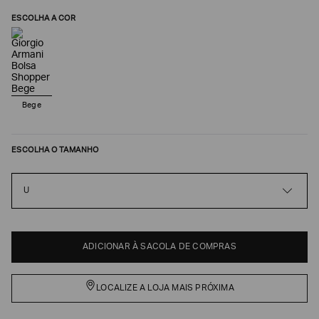
ESCOLHA A COR
Bege
ESCOLHA O TAMANHO
Poderia
U
nos
contar
mais
sobre
ADICIONAR À SACOLA DE COMPRAS
você?
NOME*
LOCALIZE A LOJA MAIS PRÓXIMA