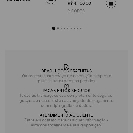
R$
4
.
100
,
00
2 CORES
Bolsa Tote com Trama Vazada 
R$
4
.
100
Prata Cinza
DEVOLUÇÕES GRATUITAS
Oferecemos um serviço de devolução simples e
gratuito para todos os pedidos.
PAGAMENTOS SEGUROS
Todas as transações são completamente seguras,
graças ao nosso sistema avançado de pagamento
com criptografia de dados.
ATENDIMENTO AO CLIENTE
Entre em contato para qualquer informação -
estamos totalmente à sua disposição.