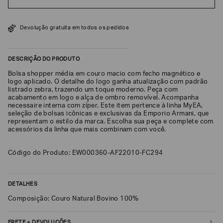
SOBRENOME*
Devolução gratuita em todos os pedidos
DATA
DE
DESCRIÇÃO DO PRODUTO
NASCIMENTO*
Bolsa shopper média em couro macio com fecho magnético e
logo aplicado. O detalhe do logo ganha atualização com padrão
listrado zebra, trazendo um toque moderno. Peça com
acabamento em logo e alça de ombro removível. Acompanha
necessaire interna com zíper. Este item pertence à linha MyEA,
seleção de bolsas icônicas e exclusivas da Emporio Armani, que
Estou
interessado
representam o estilo da marca. Escolha sua peça e complete com
nas
acessórios da linha que mais combinam com você.
seguintes
Marcas
e
Código do Produto: EW000360-AF22010-FC294
tópicos
:
Selecionar
todos
DETALHES
Giorgio
Armani
Composição: Couro Natural Bovino 100%
Emporio
Armani
FRETE + DEVOLUÇÕES