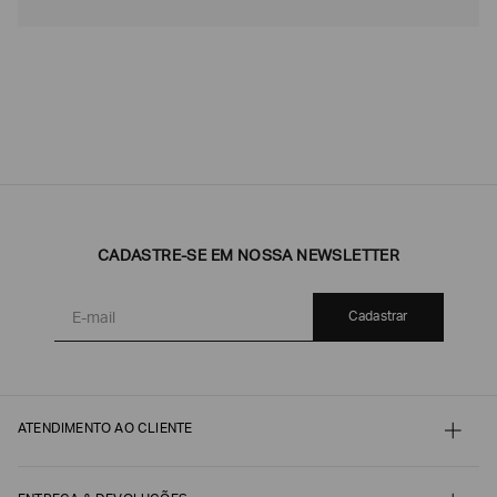
CADASTRE-SE EM NOSSA NEWSLETTER
Cadastrar
ATENDIMENTO AO CLIENTE
Contato
Meu pedido
Minha conta