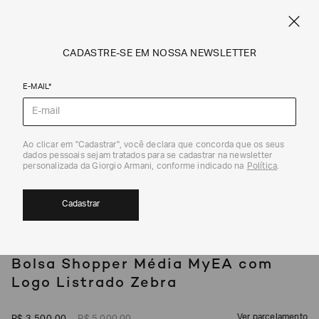
SPRING SUMMER SALE
ARMANI.COM.BR
0
CADASTRE-SE EM NOSSA NEWSLETTER
E-MAIL*
Shoppers
Ao clicar em "Cadastrar", você declara que concorda que os seus
1
/
7
dados pessoais sejam tratados para se cadastrar na newsletter
30%
personalizada da Giorgio Armani, conforme indicado na
Política
.
Cadastrar
EMPORIO ARMANI
Bolsa Shopper Média MyEA com
Logo Listrado Zebra
Ver parcelamento