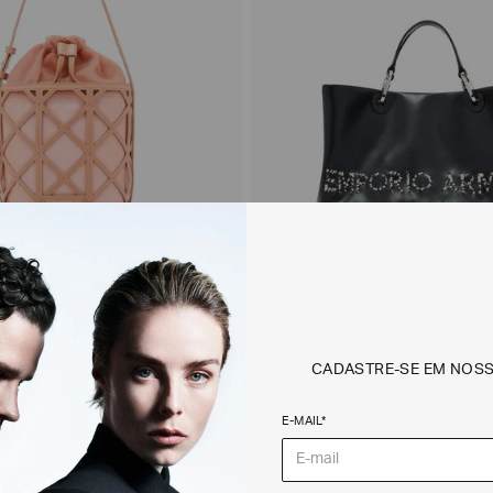
CADASTRE-SE EM NOS
t em Couro e Mesh
Bolsa Shopper Média MyEA c
Listrado Zebra
E-MAIL*
R$
3
.
500
,
00
R$
5
.
000
,
00
R$
3
.
500
,
00