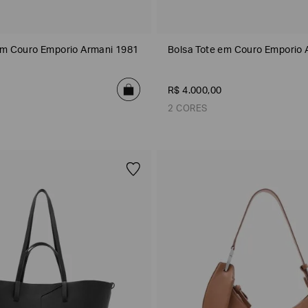
em Couro Emporio Armani 1981
Bolsa Tote em Couro Emporio 
R$
4
.
000
,
00
2 CORES
Bordeaux
Bordeaux
Preto
DATA DE NASCIMENTO*