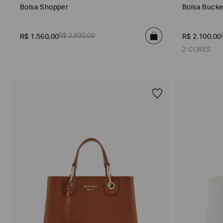
S
g
1
Bolsa Shopper
Bolsa Bucke
p
s
7
r
(
)
i
1
n
R$
2
.
600
,
00
R$
1
.
560
,
00
R$
2
.
100
,
00
)
g
2 CORES
S
u
m
m
Filtro
de
e
Preto
Tamanho
r
(
8
)