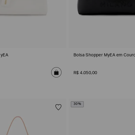
MyEA
Bolsa Shopper MyEA em Cour
R$
4
.
050
,
00
30%