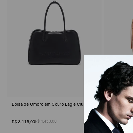
Subcategorias
Bolsa de Ombro em Couro Eagle Club
Bolsa Bucke
Sustentável
R$
4
.
450
,
00
R$
3
.
115
,
00
R$
2
.
450
,
00
2 CORES