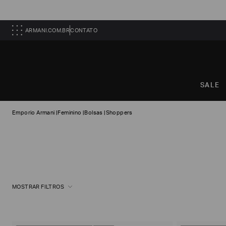
ARMANI.COM.BR
CONTATO
SALE
Emporio Armani
|
Feminino
|
Bolsas
|
Shoppers
MOSTRAR FILTROS