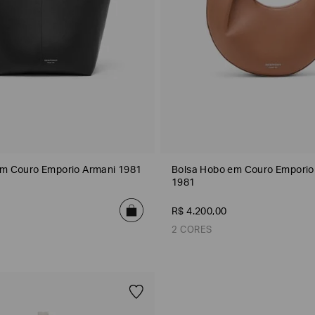
Emporio
EA7
Armani
Armani
Exchange
Produtos
Armani/Silos
Armani
Masculinos
Values
em Couro Emporio Armani 1981
Bolsa Hobo em Couro Emporio
1981
R$
4
.
200
,
00
2 CORES
Cinza
Marrom
Preto