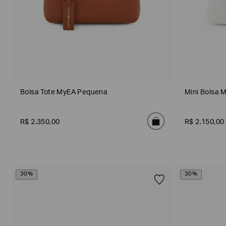
Gênero
Bolsa Tote MyEA Pequena
Mini Bolsa 
R$
2
.
350
,
00
R$
2
.
150
,
00
Material
30%
30%