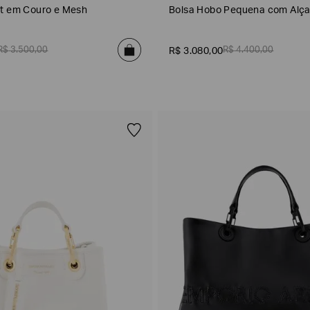
t em Couro e Mesh
Bolsa Hobo Pequena com Alça
R$
3
.
500
,
00
R$
4
.
400
,
00
R$
3
.
080
,
00
Terracota