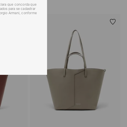
eclara que concorda que
ados para se cadastrar
iorgio Armani, conforme