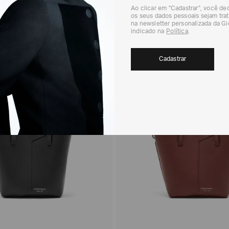
Ao clicar em "Cadastrar", você d
os seus dados pessoais sejam trat
na newsletter personalizada da G
indicado na
Política
.
Preto
Cadastrar