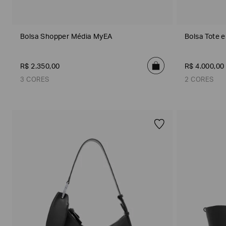
Bolsa Shopper Média MyEA
Bolsa Tote 
R$
2
.
350
,
00
R$
4
.
000
,
00
3 CORES
2 CORES
Poderia
nos
contar
mais
Tabaco
Branco
Preto
sobre
você?
NOME*
SOBRENOME*
Estou
interessado
nas