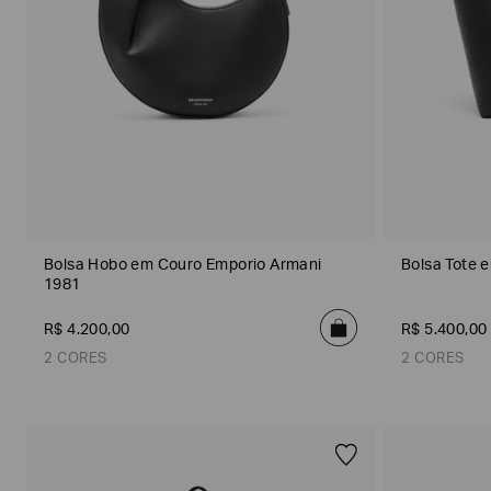
seguintes
Marcas
e
tópicos
:
Selecionar
todos
Giorgio
Armani
Produtos
Femininos
Confirmar
Bolsa Hobo em Couro Emporio Armani
Bolsa Tote 
suas
preferências
1981
R$
4
.
200
,
00
R$
5
.
400
,
00
2 CORES
2 CORES
Preto
Marrom
Preto