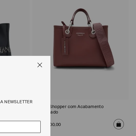
SA NEWSLETTER
om Logo
Bolsa Shopper com Acabamento
Granulado
R$
2
.
400
,
00