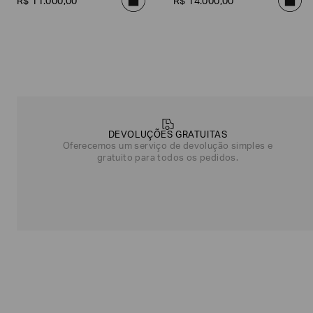
R$
11
.
000
,
00
R$
14
.
000
,
00
nos
contar
mais
sobre
você?
NOME*
SOBRENOME*
DEVOLUÇÕES GRATUITAS
Oferecemos um serviço de devolução simples e
Estou
gratuito para todos os pedidos.
interessado
nas
seguintes
Marcas
e
tópicos
:
Selecionar
todos
Giorgio
Armani
Produtos
Femininos