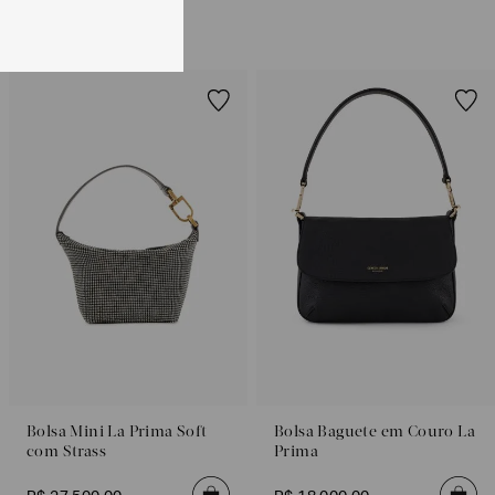
ões sobre as condições de troca ou devolução, consulte a
 e Devoluções
.
Bolsa Mini La Prima Soft
Bolsa Baguete em Couro La
com Strass
Prima