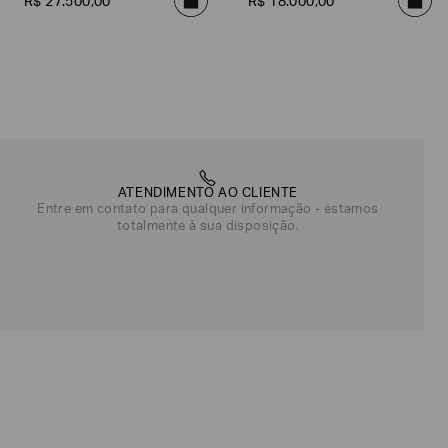
R$
27
.
500
,
00
R$
18
.
000
,
00
ATENDIMENTO AO CLIENTE
Entre em contato para qualquer informação - estamos
totalmente à sua disposição.