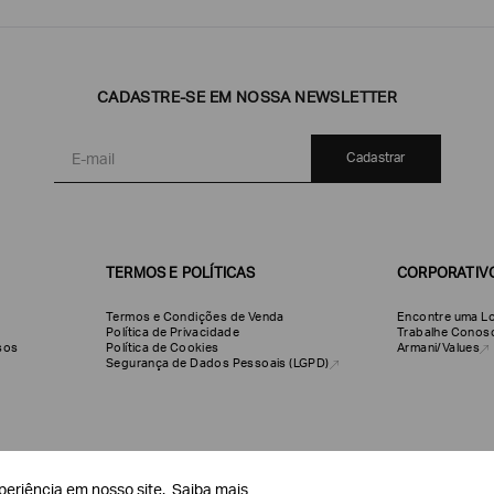
CADASTRE-SE EM NOSSA NEWSLETTER
Cadastrar
TERMOS E POLÍTICAS
CORPORATIV
Termos e Condições de Venda
Encontre uma Lo
Política de Privacidade
Trabalhe Conos
olsos
Política de Cookies
Armani/Values
Segurança de Dados Pessoais (LGPD)
periência em nosso site.
periência em nosso site.
Saiba mais
Saiba mais