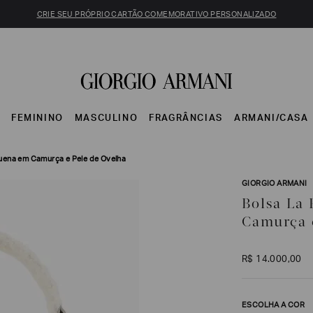
CRIE SEU PRÓPRIO CARTÃO COMEMORATIVO PERSONALIZADO
S
FEMININO
MASCULINO
FRAGRÂNCIAS
ARMANI/CASA
uena em Camurça e Pele de Ovelha
GIORGIO ARMANI
Bolsa La
Camurça 
R$
14
.
000
,
00
ESCOLHA A COR