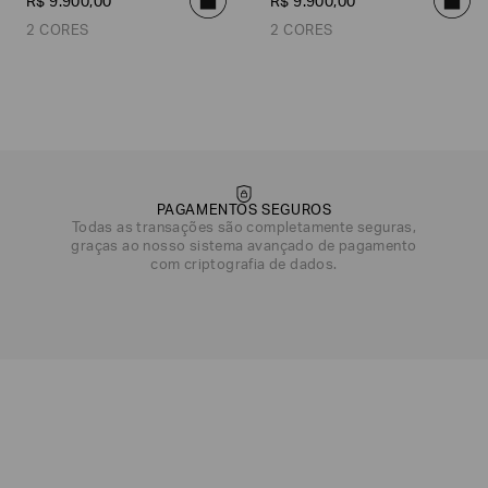
R$
9
.
900
,
00
R$
9
.
900
,
00
2 CORES
2 CORES
DATA DE NASCIMENTO*
Verde Água
Preto
Preto
Verde Água
PAGAMENTOS SEGUROS
Todas as transações são completamente seguras,
graças ao nosso sistema avançado de pagamento
com criptografia de dados.
Emporio
EA7
Armani
Armani
Exchange
Produtos
Armani/Silos
Armani
Masculinos
Values