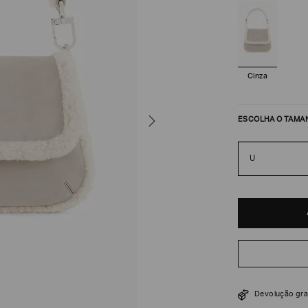
Cinza
ESCOLHA O TAMA
U
R$
14
.
000
Devolução gra