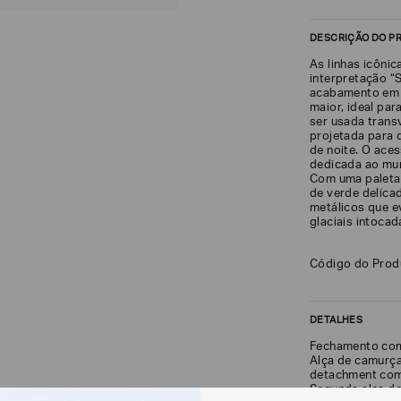
DESCRIÇÃO DO P
As linhas icôni
interpretação 
acabamento em p
maior, ideal par
ser usada trans
projetada para 
de noite. O ace
dedicada ao mu
Com uma paleta 
de verde delicad
metálicos que e
glaciais intocad
Código do Pro
DETALHES
Fechamento com
Alça de camurç
detachment com
Segunda alça d