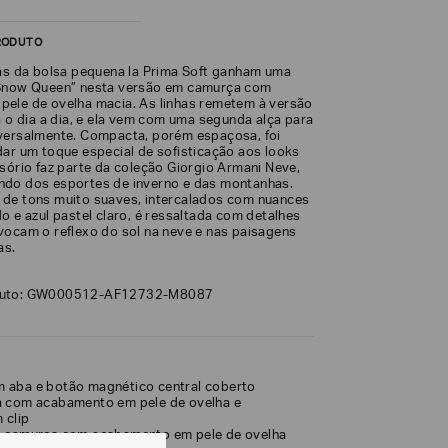
RODUTO
cas da bolsa pequena la Prima Soft ganham uma
“Snow Queen” nesta versão em camurça com
ele de ovelha macia. As linhas remetem à versão
a o dia a dia, e ela vem com uma segunda alça para
versalmente. Compacta, porém espaçosa, foi
dar um toque especial de sofisticação aos looks
ssório faz parte da coleção Giorgio Armani Neve,
ndo dos esportes de inverno e das montanhas.
de tons muito suaves, intercalados com nuances
o e azul pastel claro, é ressaltada com detalhes
vocam o reflexo do sol na neve e nas paisagens
as.
duto: GW000512-AF12732-M8087
 aba e botão magnético central coberto
a com acabamento em pele de ovelha e
 clip
e camurça com acabamento em pele de ovelha