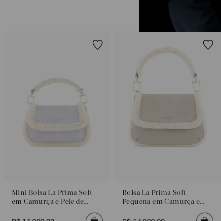
Mini Bolsa La Prima Soft
Bolsa La Prima Soft
em Camurça e Pele de
Pequena em Camurça e
Ovelha
Pele de Ovelha
Poderia