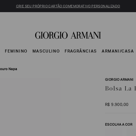
CRIE SEU PRÓPRIO CARTÃO COMEMORATIVO PERSONALIZADO
S
FEMININO
MASCULINO
FRAGRÂNCIAS
ARMANI/CASA
Couro Napa
GIORGIO ARMANI
Bolsa La
R$
9
.
900
,
00
ESCOLHA A COR