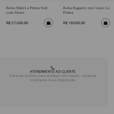
Bolsa Mini La Prima Soft
Bolsa Baguete em Couro La
com Strass
Prima
R$
27
.
500
,
00
R$
18
.
000
,
00
ATENDIMENTO AO CLIENTE
Entre em contato para qualquer informação - estamos
totalmente à sua disposição.