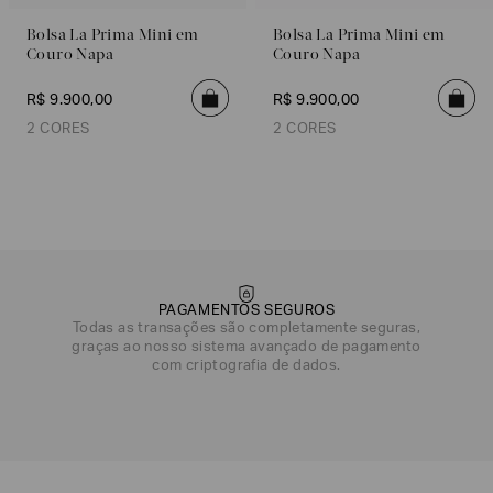
Bolsa La Prima Mini em
Bolsa La Prima Mini em
Couro Napa
Couro Napa
R$
9
.
900
,
00
R$
9
.
900
,
00
2 CORES
2 CORES
Verde Água
Preto
Preto
Verde Água
PAGAMENTOS SEGUROS
Todas as transações são completamente seguras,
graças ao nosso sistema avançado de pagamento
com criptografia de dados.
DATA DE NASCIMENTO*