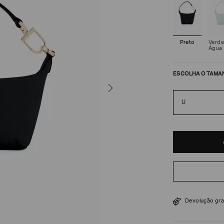
Preto
Verde
Água
ESCOLHA O TAMA
U
R$
9
.
900
Devolução gra