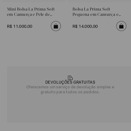
Mini Bolsa La Prima Soft
Bolsa La Prima Soft
em Camurça e Pele de
Pequena em Camurça e
Ovelha
Pele de Ovelha
R$
11
.
000
,
00
R$
14
.
000
,
00
Poderia
nos
DEVOLUÇÕES GRATUITAS
contar
Oferecemos um serviço de devolução simples e
mais
gratuito para todos os pedidos.
sobre
você?
NOME*
SOBRENOME*