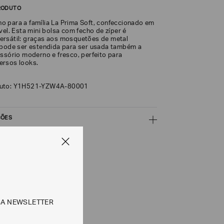
RODUTO
 para a família La Prima Soft, confeccionado em
vel. Esta mini bolsa com fecho de zíper é
rsátil: graças aos mosquetões de metal
 pode ser estendida para ser usada também a
essório moderno e fresco, perfeito para
ersos looks.
duto: Y1H521-YZW4A-80001
ÇÕES
CALCULAR
e tipos de entrega são válidos apenas para este produto
SA NEWSLETTER