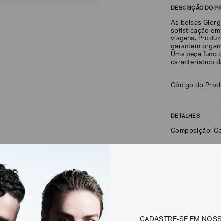
DESCRIÇÃO DO P
As bolsas Giorg
sofisticação em 
viagens. Produz
garantem organi
Uma peça funcio
característico 
Código do Pro
DETALHES
Composição: Co
FRETE + DEVOLU
CALCULAR FRETE
Não sei meu CEP
CADASTRE-SE EM NOS