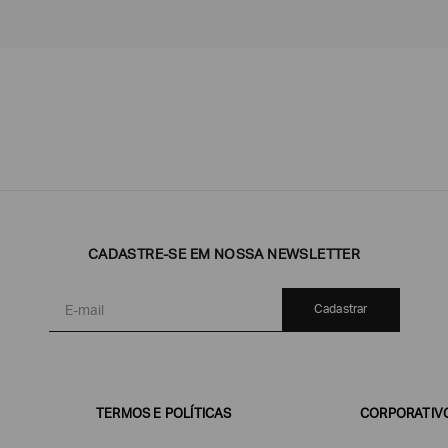
Emporio
EA7
Armani
Armani
Exchange
CADASTRE-SE EM NOSSA NEWSLETTER
Produtos
Armani/Silos
Armani
Masculinos
Values
Cadastrar
TERMOS E POLÍTICAS
CORPORATIV