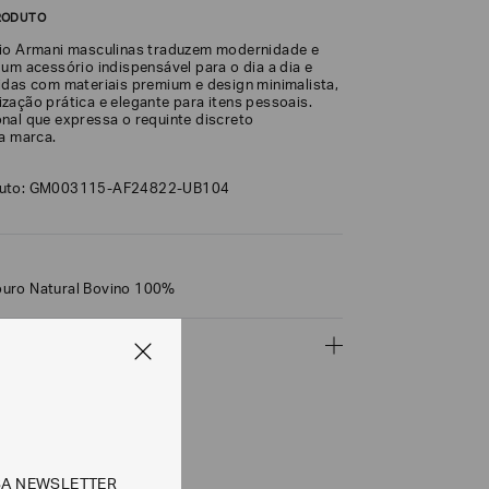
RODUTO
io Armani masculinas traduzem modernidade e
um acessório indispensável para o dia a dia e
idas com materiais premium e design minimalista,
zação prática e elegante para itens pessoais.
nal que expressa o requinte discreto
da marca.
duto: GM003115-AF24822-UB104
uro Natural Bovino 100%
ÇÕES
CALCULAR
SA NEWSLETTER