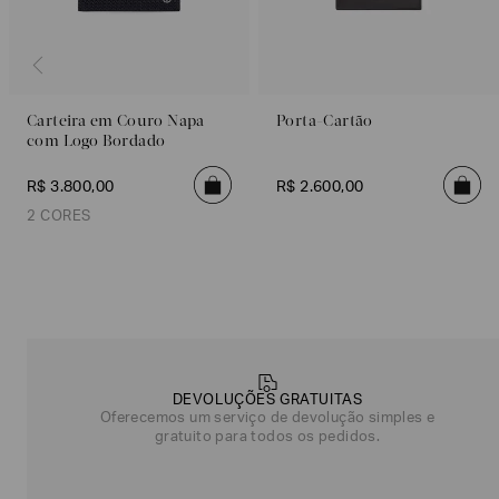
Carteira em Couro Napa
Porta-Cartão
com Logo Bordado
R$
3
.
800
,
00
R$
2
.
600
,
00
2 CORES
Marrom
Preto
Poderia
nos
contar
mais
sobre
DEVOLUÇÕES GRATUITAS
você?
Oferecemos um serviço de devolução simples e
gratuito para todos os pedidos.
NOME*
SOBRENOME*