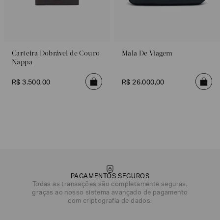
Carteira Dobrável de Couro
Mala De Viagem
Nappa
R$
3
.
500
,
00
R$
26
.
000
,
00
PAGAMENTOS SEGUROS
Todas as transações são completamente seguras,
graças ao nosso sistema avançado de pagamento
com criptografia de dados.
DATA DE NASCIMENTO*