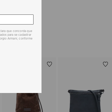
e tipos de entrega são válidos apenas para este produto
 produtos, o prazo é de até 7 (sete) dias corridos,
mento dos Produtos. E a troca pode ser feita em até 30
eclara que concorda que
dos, a partir do seu recebimento sem custos adicionais.
ados para se cadastrar
solicitação Preencha o
Formulário de Devolução
.
iorgio Armani, conforme
ões sobre as condições de troca ou devolução, consulte a
 e Devoluções
.