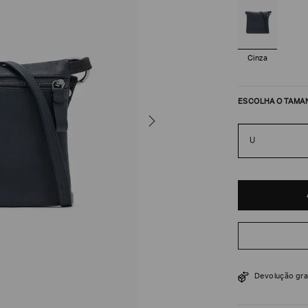
Cinza
ESCOLHA O TAMA
U
R$
7
.
100
Devolução gra