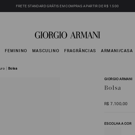
FRETE STANDARD GRÁTIS EM COMPRAS A PARTIR DE R$ 1.500
S
FEMININO
MASCULINO
FRAGRÂNCIAS
ARMANI/CASA
uro
Bolsa
GIORGIO ARMANI
Bolsa
R$
7
.
100
,
00
ESCOLHA A COR