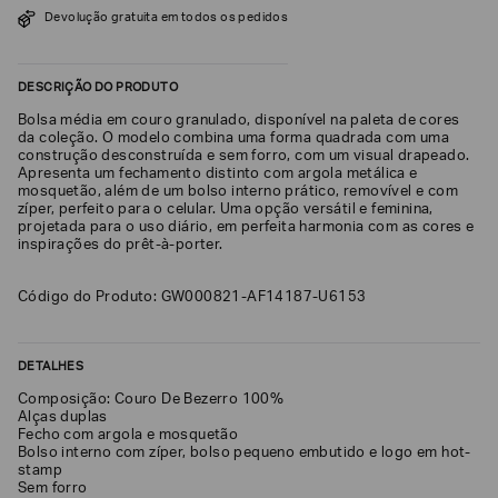
Devolução gratuita em todos os pedidos
SOBRENOME*
DESCRIÇÃO DO PRODUTO
DATA
Bolsa média em couro granulado, disponível na paleta de cores
DE
NASCIMENTO*
da coleção. O modelo combina uma forma quadrada com uma
construção desconstruída e sem forro, com um visual drapeado.
Apresenta um fechamento distinto com argola metálica e
mosquetão, além de um bolso interno prático, removível e com
zíper, perfeito para o celular. Uma opção versátil e feminina,
projetada para o uso diário, em perfeita harmonia com as cores e
inspirações do prêt-à-porter.
Estou
interessado
nas
Código do Produto: GW000821-AF14187-U6153
seguintes
Marcas
e
tópicos
:
DETALHES
Selecionar
todos
Composição: Couro De Bezerro 100%
Alças duplas
Giorgio
Fecho com argola e mosquetão
Armani
Bolso interno com zíper, bolso pequeno embutido e logo em hot-
stamp
Emporio
Sem forro
Armani