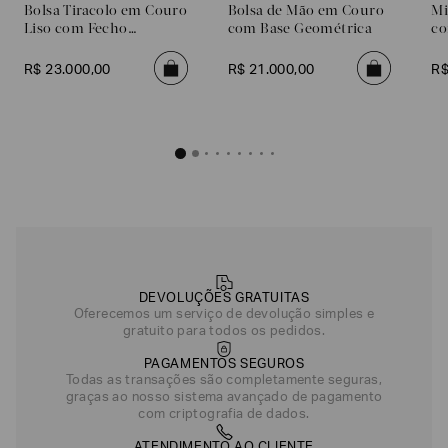
Bolsa Tiracolo em Couro
Bolsa de Mão em Couro
Mi
Liso com Fecho
com Base Geométrica
co
Metálico
R$
23
.
000
,
00
R$
21
.
000
,
00
R
DEVOLUÇÕES GRATUITAS
Oferecemos um serviço de devolução simples e
gratuito para todos os pedidos.
PAGAMENTOS SEGUROS
Todas as transações são completamente seguras,
graças ao nosso sistema avançado de pagamento
com criptografia de dados.