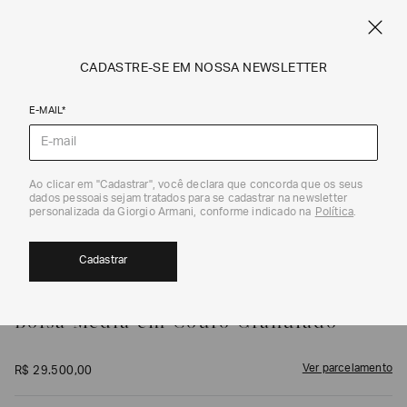
FRETE STANDARD GRÁTIS EM COMPRAS A PARTIR DE R$ 1.500
ARMANI.COM.BR
0
CADASTRE-SE EM NOSSA NEWSLETTER
E-MAIL*
Bolsas Tiracolo
1
/
7
Ao clicar em "Cadastrar", você declara que concorda que os seus
dados pessoais sejam tratados para se cadastrar na newsletter
personalizada da Giorgio Armani, conforme indicado na
Política
.
Cadastrar
GIORGIO ARMANI
Bolsa Média em Couro Granulado
Ver parcelamento
R$
29
.
500
,
00