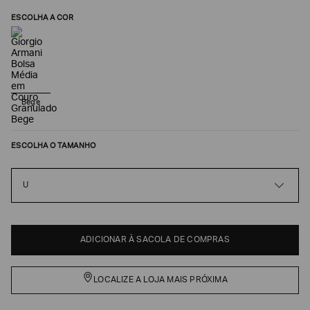
ESCOLHA A COR
Bege
ESCOLHA O TAMANHO
Poderia
U
nos
contar
mais
sobre
ADICIONAR À SACOLA DE COMPRAS
você?
NOME*
LOCALIZE A LOJA MAIS PRÓXIMA