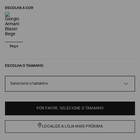
ESCOLHA A COR
Bege
ESCOLHA O TAMANHO
Poderia
Selecione o tamanho
nos
contar
mais
sobre
POR FAVOR, SELECIONE O TAMANHO
você?
NOME*
LOCALIZE A LOJA MAIS PRÓXIMA