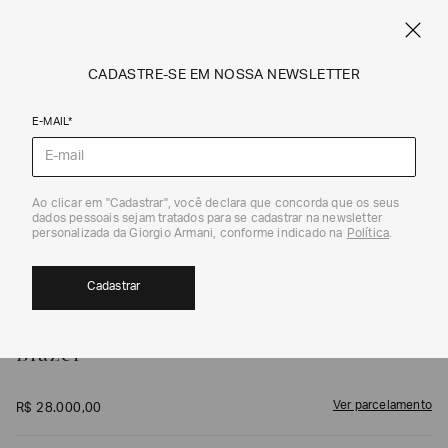
FRETE STANDARD GRÁTIS EM COMPRAS A PARTIR DE R$ 1.500
ARMANI.COM.BR
0
CADASTRE-SE EM NOSSA NEWSLETTER
E-MAIL*
Blazers
1
/
3
Ao clicar em "Cadastrar", você declara que concorda que os seus
dados pessoais sejam tratados para se cadastrar na newsletter
personalizada da Giorgio Armani, conforme indicado na
Política
.
Cadastrar
GIORGIO ARMANI
Blazer
Ver parcelamento
R$
28
.
000
,
00