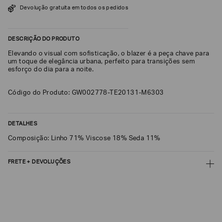
Devolução gratuita em todos os pedidos
SOBRENOME*
DESCRIÇÃO DO PRODUTO
DATA
Elevando o visual com sofisticação, o blazer é a peça chave para
DE
NASCIMENTO*
um toque de elegância urbana, perfeito para transições sem
esforço do dia para a noite.
Código do Produto: GW002778-TE20131-M6303
Estou
interessado
DETALHES
nas
seguintes
Composição: Linho 71% Viscose 18% Seda 11%
Marcas
e
tópicos
:
FRETE + DEVOLUÇÕES
Selecionar
todos
CALCULAR FRETE
Giorgio
Armani
CALCULAR
Emporio
Não sei meu CEP
Armani