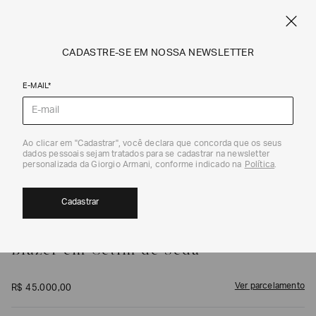
FRETE STANDARD GRÁTIS EM COMPRAS A PARTIR DE R$ 1.500
ARMANI.COM.BR
0
CADASTRE-SE EM NOSSA NEWSLETTER
E-MAIL*
Blazers
1
/
4
Ao clicar em "Cadastrar", você declara que concorda que os seus
dados pessoais sejam tratados para se cadastrar na newsletter
personalizada da Giorgio Armani, conforme indicado na
Política
.
Cadastrar
GIORGIO ARMANI
Blazer em Cetim de Seda
Ver parcelamento
R$
45
.
000
,
00