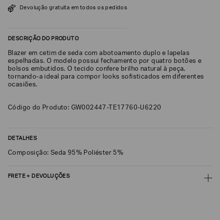
Devolução gratuita em todos os pedidos
SOBRENOME*
DESCRIÇÃO DO PRODUTO
DATA
Blazer em cetim de seda com abotoamento duplo e lapelas
DE
NASCIMENTO*
espelhadas. O modelo possui fechamento por quatro botões e
bolsos embutidos. O tecido confere brilho natural à peça,
tornando-a ideal para compor looks sofisticados em diferentes
ocasiões.
Código do Produto: GW002447-TE17760-U6220
Estou
interessado
nas
seguintes
Marcas
DETALHES
e
tópicos
:
Composição: Seda 95% Poliéster 5%
Selecionar
todos
FRETE + DEVOLUÇÕES
Giorgio
CALCULAR FRETE
Armani
Emporio
CALCULAR
Armani