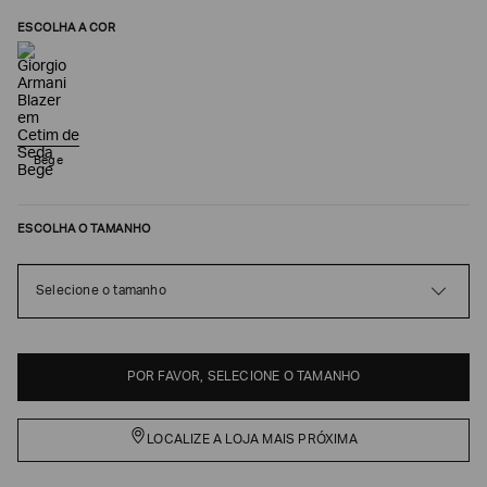
ESCOLHA A COR
Bege
ESCOLHA O TAMANHO
Poderia
Selecione o tamanho
nos
contar
mais
sobre
POR FAVOR, SELECIONE O TAMANHO
você?
NOME*
LOCALIZE A LOJA MAIS PRÓXIMA