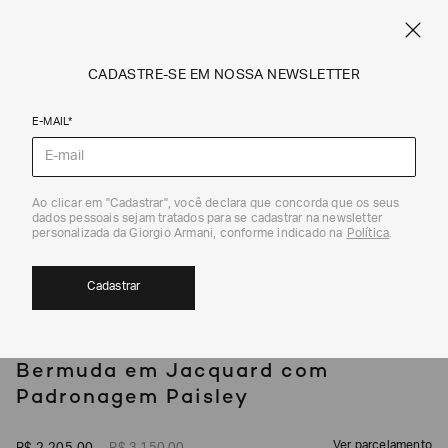
SPRING SUMMER SALE
ARMANI.COM.BR
0
CADASTRE-SE EM NOSSA NEWSLETTER
E-MAIL*
Calças e Shorts
Ao clicar em "Cadastrar", você declara que concorda que os seus
1
/
4
dados pessoais sejam tratados para se cadastrar na newsletter
30%
personalizada da Giorgio Armani, conforme indicado na
Política
.
Cadastrar
EMPORIO ARMANI
Bermuda em Jacquard com
Padronagem Paisley
Ver parcelamento