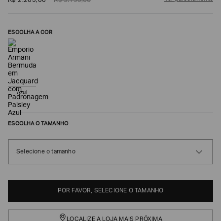
R$
2
.
205
,
00
R$
3
.
150
,
00
ESCOLHA A COR
Azul
ESCOLHA O TAMANHO
Poderia
nos
contar
Selecione o tamanho
mais
sobre
você?
NOME*
POR FAVOR, SELECIONE O TAMANHO
LOCALIZE A LOJA MAIS PRÓXIMA