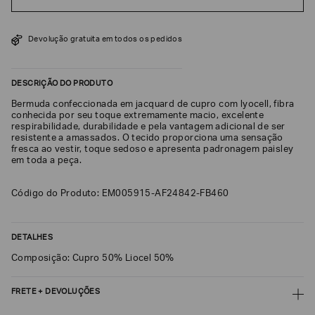
SOBRENOME*
Devolução gratuita em todos os pedidos
DATA
DE
DESCRIÇÃO DO PRODUTO
NASCIMENTO*
Bermuda confeccionada em jacquard de cupro com lyocell, fibra
conhecida por seu toque extremamente macio, excelente
respirabilidade, durabilidade e pela vantagem adicional de ser
resistente a amassados. O tecido proporciona uma sensação
fresca ao vestir, toque sedoso e apresenta padronagem paisley
em toda a peça.
Estou
interessado
nas
seguintes
Código do Produto: EM005915-AF24842-FB460
Marcas
e
tópicos
:
Selecionar
DETALHES
todos
Composição: Cupro 50% Liocel 50%
Giorgio
Armani
FRETE + DEVOLUÇÕES
Emporio
Armani
CALCULAR FRETE