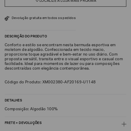
LOCALIZE A LOJA MAIS PRÓXIMA
SOBRENOME*
Devolução gratuita em todos os pedidos
DATA
DE
NASCIMENTO*
DESCRIÇÃO DO PRODUTO
Conforto e estilo se encontram nesta bermuda esportiva em
moletom de algodão. Confeccionada em tecido macio,
proporciona toque agradável e bem-estar no uso diário. Com
proposta versátil, transita entre o visual esportivo e casual com
facilidade. Ideal para momentos de lazer ou para composições
Estou
descontraídas com elegância contemporânea.
interessado
nas
seguintes
Código do Produto: XM002380-AF20169-U1148
Marcas
e
tópicos
:
Selecionar
DETALHES
todos
Composição: Algodão 100%
Giorgio
Armani
FRETE + DEVOLUÇÕES
Emporio
Armani