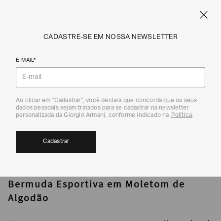
CUPOM SALE10: +10% OFF ADICIONAL NAS EXCLUSIVIDADES ONLINE
EM SALE A|X
ARMANI.COM.BR
0
CADASTRE-SE EM NOSSA NEWSLETTER
E-MAIL*
Bermudas
Ao clicar em "Cadastrar", você declara que concorda que os seus
1
/
5
dados pessoais sejam tratados para se cadastrar na newsletter
40%
personalizada da Giorgio Armani, conforme indicado na
Política
.
Cadastrar
ARMANI EXCHANGE
Bermuda Esportiva em Moletom de
Algodão