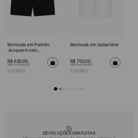
Bermuda em Padrão
Bermuda em Gabardine
Jacquard com
Elasticidade
R$
630
,
00
R$
750
,
00
R$
1
.
050
,
00
R$
1
.
250
,
00
2 CORES
3 CORES
Bermuda em Padrão Jacquard com Elasticidade
Bermuda em G
R$
630
,
00
R$
750
,
Preto
Branco
Off White
DEVOLUÇÕES GRATUITAS
Azul