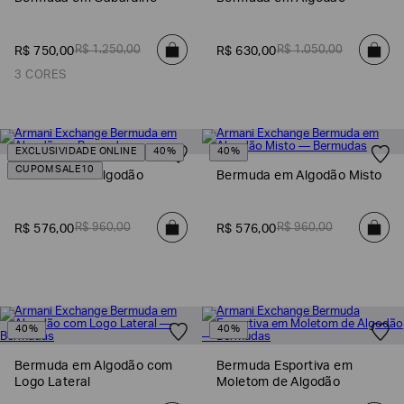
SOBRENOME*
R$
1
.
250
,
00
R$
1
.
050
,
00
R$
750
,
00
R$
630
,
00
3 CORES
DATA
DE
NASCIMENTO*
EXCLUSIVIDADE ONLINE
40%
40%
CUPOM SALE10
Bermuda em Algodão
Bermuda em Algodão Misto
Estou
interessado
R$
960
,
00
R$
960
,
00
R$
576
,
00
R$
576
,
00
nas
seguintes
Marcas
e
tópicos
:
Selecionar
todos
40%
40%
Giorgio
Armani
Bermuda em Algodão com
Bermuda Esportiva em
Logo Lateral
Moletom de Algodão
Emporio
Armani