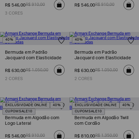
R$
910
,
00
R$
910
,
00
R$
546
,
00
R$
546
,
00
EA7
3 CORES
Armani
Exchange
Produtos
Femininos
40%
40%
Produtos
Bermuda em Padrão
Bermuda em Padrão
Masculinos
Jacquard com Elasticidade
Jacquard com Elasticidade
Armani/Silos
R$
1
.
050
,
00
R$
1
.
050
,
00
R$
630
,
00
R$
630
,
00
Armani
Values
2 CORES
2 CORES
Confirmar
suas
preferências
EXCLUSIVIDADE ONLINE
40%
EXCLUSIVIDADE ONLINE
40%
CUPOM SALE10
CUPOM SALE10
Bermuda em Algodão com
Bermuda em Algodão Twill
Logo Lateral
com Cordão
R$
910
,
00
R$
1
.
350
,
00
R$
546
,
00
R$
810
,
00