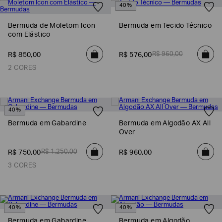
40%
Bermuda de Moletom Icon
Bermuda em Tecido Técnico
com Elástico
R$
960
,
00
R$
850
,
00
R$
576
,
00
2 CORES
40%
Bermuda em Gabardine
Bermuda em Algodão AX All
Over
Poderia
nos
contar
R$
1
.
250
,
00
R$
750
,
00
R$
960
,
00
mais
sobre
3 CORES
você?
NOME*
40%
40%
Bermuda em Gabardine
Bermuda em Algodão