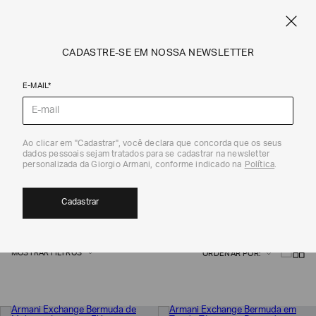
NE
FRETE STANDARD GRÁTIS EM COMPRAS A PARTIR DE R$ 1.500
ARMANI.COM.BR
0
CADASTRE-SE EM NOSSA NEWSLETTER
E-MAIL*
Armani Exchange
Ao clicar em "Cadastrar", você declara que concorda que os seus
dados pessoais sejam tratados para se cadastrar na newsletter
BERMUDAS
personalizada da Giorgio Armani, conforme indicado na
Política
.
27
Cadastrar
MOSTRAR FILTROS
ORDENAR POR