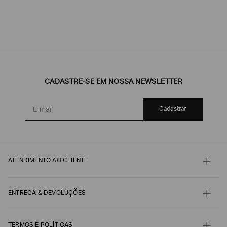
CADASTRE-SE EM NOSSA NEWSLETTER
Cadastrar
ATENDIMENTO AO CLIENTE
Contato
Meu pedido
Minha conta
ENTREGA & DEVOLUÇÕES
Pagamento
Nossos serviços
Envio e Embalagem
Guia de Tamanhos
Acompanhe seu Pedido
Guia de Cuidados
Devoluções, Trocas e Reembolsos
TERMOS E POLÍTICAS
Autenticidade