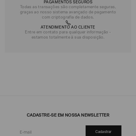
PAGAMENTOS SEGUROS
Todas as transações são completamente seguras,
graças ao nosso sistema avançado de pagamento
com criptografia de dados.
ATENDIMENTO AO CLIENTE
Entre em contato para qualquer informação -
estamos totalmente à sua disposição.
CADASTRE-SE EM NOSSA NEWSLETTER
Cadastrar