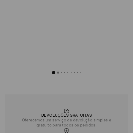
Bermuda em G
Bermuda em Padrão Jacquard com Elasticidade
R$
750
,
R$
630
,
00
Branco
Preto
Off White
Azul
DEVOLUÇÕES GRATUITAS
Oferecemos um serviço de devolução simples e
gratuito para todos os pedidos.