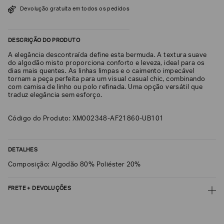
SOBRENOME*
Devolução gratuita em todos os pedidos
DESCRIÇÃO DO PRODUTO
DATA
DE
A elegância descontraída define esta bermuda. A textura suave
NASCIMENTO*
do algodão misto proporciona conforto e leveza, ideal para os
dias mais quentes. As linhas limpas e o caimento impecável
tornam a peça perfeita para um visual casual chic, combinando
com camisa de linho ou polo refinada. Uma opção versátil que
traduz elegância sem esforço.
Estou
Código do Produto: XM002348-AF21860-UB101
interessado
nas
seguintes
Marcas
e
DETALHES
tópicos
:
Composição: Algodão 80% Poliéster 20%
Selecionar
todos
FRETE + DEVOLUÇÕES
Giorgio
Armani
CALCULAR FRETE
Emporio
Armani