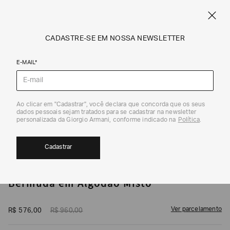
CUPOM SALE10: +10% OFF ADICIONAL NAS EXCLUSIVIDADES ONLINE
EM SALE A|X
ARMANI.COM.BR
0
CADASTRE-SE EM NOSSA NEWSLETTER
E-MAIL*
Bermudas
1
/
5
Ao clicar em "Cadastrar", você declara que concorda que os seus
dados pessoais sejam tratados para se cadastrar na newsletter
40%
personalizada da Giorgio Armani, conforme indicado na
Política
.
Cadastrar
ARMANI EXCHANGE
Bermuda em Algodão Misto
Ver parcelamento
R$
576
,
00
R$
960
,
00