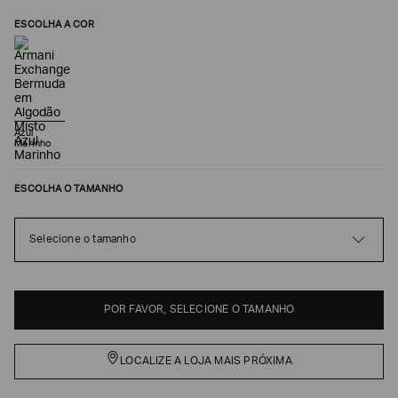
ESCOLHA A COR
Azul
Marinho
ESCOLHA O TAMANHO
Poderia
Selecione o tamanho
nos
contar
mais
sobre
você?
POR FAVOR, SELECIONE O TAMANHO
NOME*
LOCALIZE A LOJA MAIS PRÓXIMA